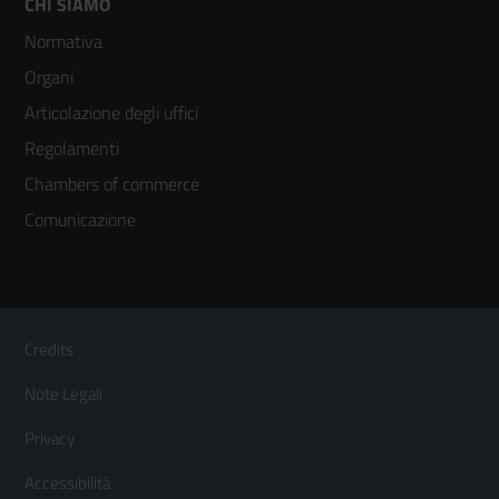
Footer
CHI SIAMO
Normativa
menù
Organi
colonna
Articolazione degli uffici
3
Regolamenti
Chambers of commerce
Comunicazione
Sezione Link Utili
Footer
Credits
Menù
Note Legali
orizzontale
Privacy
Accessibilità