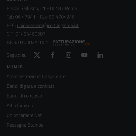
Piazza Sallustio, 21 - 00187 Roma
Tel.:
06 47041
- Fax:
06 4704240
PEC:
unioncamere@cert.legalmail.it
C.F.: 01484460587
P.Iva: 01000211001
Twitter
Facebook
Instagram
YouTube
LinkedIn
Seguici su:
Footer
UTILITÀ
Amministrazione trasparente
menù
Bandi di gara e contratti
colonna
Bandi di concorso
2
Albo fornitori
Unioncamere.Net
Rassegna Stampa