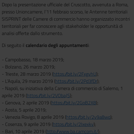
Dopo la presentazione ufficiale del Cruscotto, avvenuta a Roma,
presso Unioncamere, l’11 febbraio scorso, le Antenne territoriali
SISPRINT delle Camere di commercio hanno organizzato incontri
territoriali per far conoscere agli stakeholder le opportunità di
analisi offerte dallo strumento.
Di seguito il
calendario degli appuntamenti
:
- Campobasso, 18 marzo 2019;
- Bolzano, 26 marzo 2019;
- Trieste, 28 marzo 2019 (
https://bit.ly/2FxgvhU
);
- L’Aquila, 29 marzo 2019 (
https://bit.ly/2Pd3fDr
);
- Napoli, su iniziativa della Camera di commercio di Salerno, 1
aprile 2019 (
https://bit.ly/2VObaJS
);
- Genova, 2 aprile 2019 (
https://bit.ly/2GpB2X8
);
- Aosta, 5 aprile 2019;
- Venezia Rovigo, 8 aprile 2019 (
https://bit.ly/2v9a8wq
);
- Cosenza, 9 aprile 2019 (
https://bit.ly/2Ixexky
);
- Bari, 10 aprile 2019 (
http://www.ba.camcom.it/
);