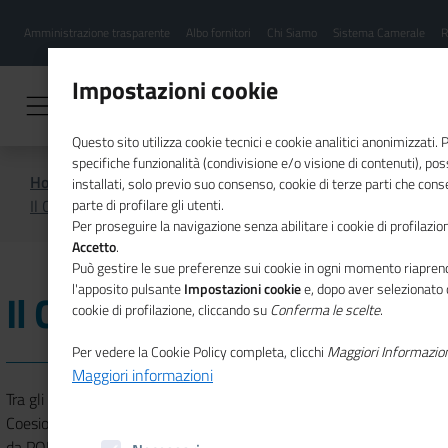
Menu
Salta
Amministrazione trasparente
Albo fornitori
Chi Siamo
Sistema Camerale
R
al
hamburgher
contenuto
i
principale
Impostazioni cookie
Questo sito utilizza cookie tecnici e cookie analitici anonimizzati.
specifiche funzionalità (condivisione e/o visione di contenuti), p
Home
Osservatori economici
SISPRINT
installati, solo previo suo consenso, cookie di terze parti che cons
Il Cruscotto di #SISPRINT
parte di profilare gli utenti.
Per proseguire la navigazione senza abilitare i cookie di profilazion
Accetto
.
Può gestire le sue preferenze sui cookie in ogni momento riaprend
l'apposito pulsante
Impostazioni cookie
e, dopo aver selezionato 
Il Cruscotto di #SISPRINT
cookie di profilazione, cliccando su
Conferma le scelte
.
Per vedere la Cookie Policy completa, clicchi
Maggiori Informazio
Maggiori informazioni
Tra gli strumenti sviluppati da Unioncamere e Agenzia per la
Coesione territoriale, all’interno del progetto SISPRINT finanziato
da PON Governance e Capacità istituzionale 2014-2020, il