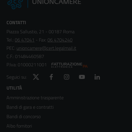
CONTATTI
Piazza Sallustio, 21 - 00187 Roma
Tel.:
06 47041
- Fax:
06 4704240
PEC:
unioncamere@cert.legalmail.it
C.F.: 01484460587
P.Iva: 01000211001
Twitter
Facebook
Instagram
YouTube
LinkedIn
Seguici su:
Footer
UTILITÀ
Amministrazione trasparente
menù
Bandi di gara e contratti
colonna
Bandi di concorso
2
Albo fornitori