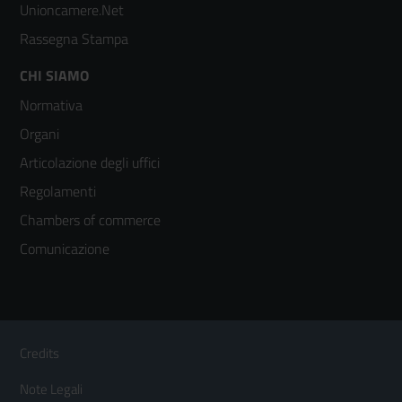
Unioncamere.Net
Rassegna Stampa
Footer
CHI SIAMO
Normativa
menù
Organi
colonna
Articolazione degli uffici
3
Regolamenti
Chambers of commerce
Comunicazione
Sezione Link Utili
Footer
Credits
Menù
Note Legali