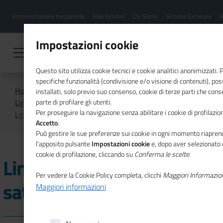
Menu
Salta
Amministrazione trasparente
Albo fornitori
Chi Siamo
Sistema Camerale
R
al
hamburgher
contenuto
i
principale
Impostazioni cookie
Questo sito utilizza cookie tecnici e cookie analitici anonimizzati.
specifiche funzionalità (condivisione e/o visione di contenuti), p
Home
Performance & Accountability
installati, solo previo suo consenso, cookie di terze parti che cons
Linee guida Unioncamere
parte di profilare gli utenti.
Per proseguire la navigazione senza abilitare i cookie di profilazion
Linee guida Customer satisfaction
Accetto
.
Può gestire le sue preferenze sui cookie in ogni momento riaprend
l'apposito pulsante
Impostazioni cookie
e, dopo aver selezionato 
cookie di profilazione, cliccando su
Conferma le scelte
.
Linee guida Customer
Per vedere la Cookie Policy completa, clicchi
Maggiori Informazio
satisfaction
Maggiori informazioni