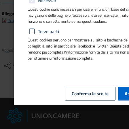
Necessari
Questi cookie sono necessari per usare le funzioni base del si
Allegati
navigazione delle pagine o l'accesso alle aree riservate. Il sit
Programma triennale dei lavori 2026/2028
funzionare correttamente senza questi cookies.
Terze parti
Questi cookies servono per mostrare sul sito le bacheche dei 
collegati al sito, in particolare Facebook e Twitter. Queste ba
Aggiornato il
20/11/2025
12:56
rendono più completa l'informazione fornita dal sito ma non 
per ottenere un'informazione completa.
Condividi
Altre azioni
Conferma le scelte
Ac