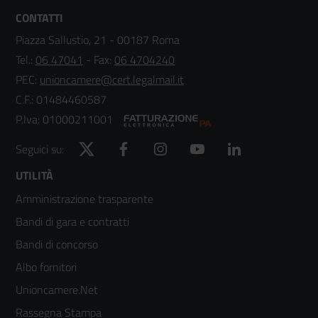
CONTATTI
Piazza Sallustio, 21 - 00187 Roma
Tel.:
06 47041
- Fax:
06 4704240
PEC:
unioncamere@cert.legalmail.it
C.F.: 01484460587
P.Iva: 01000211001
Twitter
Facebook
Instagram
YouTube
LinkedIn
Seguici su:
Footer
UTILITÀ
Amministrazione trasparente
menù
Bandi di gara e contratti
colonna
Bandi di concorso
2
Albo fornitori
Unioncamere.Net
Rassegna Stampa