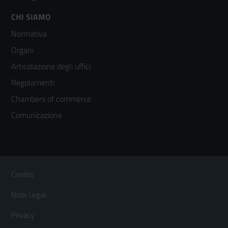
Footer
CHI SIAMO
Normativa
menù
Organi
colonna
Articolazione degli uffici
3
Regolamenti
Chambers of commerce
Comunicazione
Sezione Link Utili
Footer
Credits
Menù
Note Legali
orizzontale
Privacy