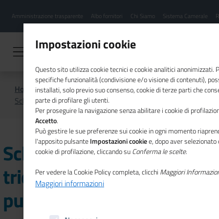
Menu
Salta
Amministrazione trasparente
Albo fornitori
Chi Siamo
Sistema Camerale
R
al
hamburgher
contenuto
i
principale
Impostazioni cookie
Questo sito utilizza cookie tecnici e cookie analitici anonimizzati.
specifiche funzionalità (condivisione e/o visione di contenuti), p
Home
installati, solo previo suo consenso, cookie di terze parti che cons
Scheda programma triennale dei lavori pubblici
parte di profilare gli utenti.
Per proseguire la navigazione senza abilitare i cookie di profilazion
Accetto
.
Può gestire le sue preferenze sui cookie in ogni momento riaprend
l'apposito pulsante
Impostazioni cookie
e, dopo aver selezionato 
Scheda programma
cookie di profilazione, cliccando su
Conferma le scelte
.
triennale dei lavori
Per vedere la Cookie Policy completa, clicchi
Maggiori Informazio
Maggiori informazioni
pubblici