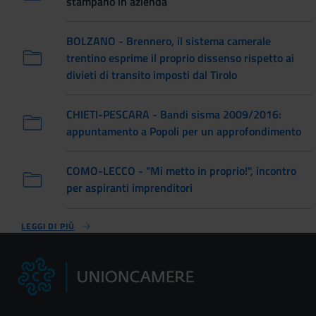
stampano in azienda
BOLZANO - Brennero, il sistema camerale
trentino esprime il proprio dissenso rispetto ai
divieti di transito imposti dal Tirolo
CHIETI-PESCARA - Bandi sisma 2009/2016:
appuntamento a Popoli per un approfondimento
COMO-LECCO - "Mi metto in proprio!", incontro
per aspiranti imprenditori
LEGGI DI PIÙ