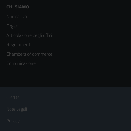
Footer
CHI SIAMO
Normativa
menù
Organi
colonna
Articolazione degli uffici
3
Regolamenti
Chambers of commerce
Comunicazione
Sezione Link Utili
Footer
Credits
Menù
Note Legali
orizzontale
Privacy