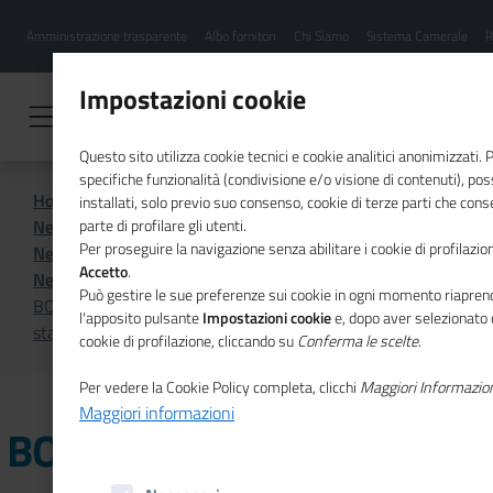
Menu
Salta
Amministrazione trasparente
Albo fornitori
Chi Siamo
Sistema Camerale
R
al
hamburgher
contenuto
i
principale
Impostazioni cookie
Questo sito utilizza cookie tecnici e cookie analitici anonimizzati.
specifiche funzionalità (condivisione e/o visione di contenuti), p
Home
Sistema Camerale
installati, solo previo suo consenso, cookie di terze parti che cons
News dal sistema camerale
parte di profilare gli utenti.
Per proseguire la navigazione senza abilitare i cookie di profilazion
News dal sistema camerale - Archivio 2022
Accetto
.
News dal sistema camerale - Archivio agosto 2022
Può gestire le sue preferenze sui cookie in ogni momento riaprend
BOLOGNA - Export, certificati di origine e visti si
l'apposito pulsante
Impostazioni cookie
e, dopo aver selezionato 
stampano in azienda
cookie di profilazione, cliccando su
Conferma le scelte
.
Per vedere la Cookie Policy completa, clicchi
Maggiori Informazio
Maggiori informazioni
BOLOGNA - Export,