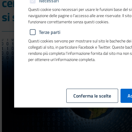
certificati di origine e visti
Necessari
Questi cookie sono necessari per usare le funzioni base del si
si stampano in azienda
navigazione delle pagine o l'accesso alle aree riservate. Il sit
funzionare correttamente senza questi cookies.
Terze parti
Questi cookies servono per mostrare sul sito le bacheche dei 
collegati al sito, in particolare Facebook e Twitter. Queste ba
rendono più completa l'informazione fornita dal sito ma non 
per ottenere un'informazione completa.
Conferma le scelte
Ac