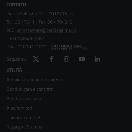
CONTATTI
Piazza Sallustio, 21 - 00187 Roma
Tel.:
06 47041
- Fax:
06 4704240
PEC:
unioncamere@cert.legalmail.it
C.F.: 01484460587
P.Iva: 01000211001
Twitter
Facebook
Instagram
YouTube
LinkedIn
Seguici su:
Footer
UTILITÀ
Amministrazione trasparente
menù
Bandi di gara e contratti
colonna
Bandi di concorso
2
Albo fornitori
Unioncamere.Net
Rassegna Stampa