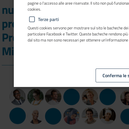
pagine o l'accesso alle aree riservate. Il sito non può funzio
nuova edizione del
cookies.
progetto "Futurae -
Terze parti
Questi cookies servono per mostrare sul sito le bacheche dei so
Programma Imprese
particolare Facebook e Twitter. Queste bacheche rendono più 
dal sito ma non sono necessari per ottenere un'informazione
Migranti"
Conferma le 