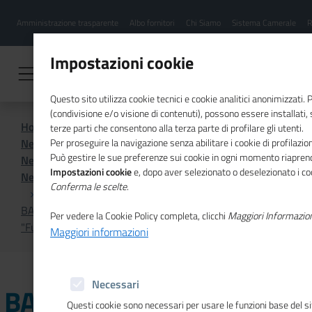
Menu
Salta
Amministrazione trasparente
Albo fornitori
Chi Siamo
Sistema Camerale
R
al
hamburgher
contenuto
i
principale
Impostazioni cookie
Questo sito utilizza cookie tecnici e cookie analitici anonimizzati.
(condivisione e/o visione di contenuti), possono essere installati,
Home
Sistema Camerale
terze parti che consentono alla terza parte di profilare gli utenti.
News dal sistema camerale
Per proseguire la navigazione senza abilitare i cookie di profilazion
Può gestire le sue preferenze sui cookie in ogni momento riaprend
News dal sistema camerale - Archivio 2023
Impostazioni cookie
e, dopo aver selezionato o deselezionato i coo
News dal sistema camerale - Archivio ottobre 2023
Conferma le scelte
.
BARI - Presentazione del nuova edizione del progetto
Per vedere la Cookie Policy completa, clicchi
Maggiori Informazio
"Futurae - Programma Imprese Migranti"
Maggiori informazioni
Necessari
BARI - Presentazione del
Questi cookie sono necessari per usare le funzioni base del si