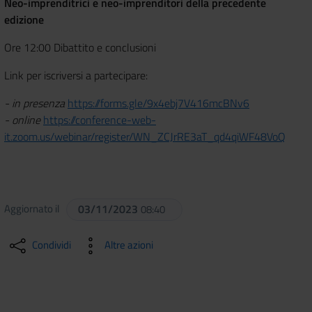
Neo-imprenditrici e neo-imprenditori della precedente
edizione
Ore 12:00 Dibattito e conclusioni
Link per iscriversi a partecipare:
- in presenza
https://forms.gle/9x4ebj7V416mcBNv6
- online
https://conference-web-
it.zoom.us/webinar/register/WN_ZCJrRE3aT_qd4qiWF48VoQ
Aggiornato il
03/11/2023
08:40
Condividi
Altre azioni