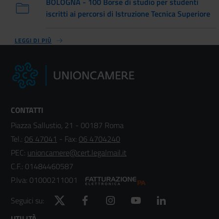
BOLOGNA - 100 Borse di studio per studenti
iscritti ai percorsi di Istruzione Tecnica Superiore
LEGGI DI PIÙ
CONTATTI
Piazza Sallustio, 21 - 00187 Roma
Tel.:
06 47041
- Fax:
06 4704240
PEC:
unioncamere@cert.legalmail.it
C.F.: 01484460587
P.Iva: 01000211001
Twitter
Facebook
Instagram
YouTube
LinkedIn
Seguici su:
UTILITÀ