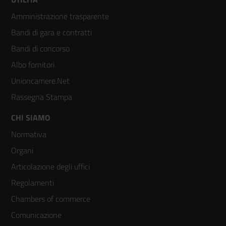
Footer
Amministrazione trasparente
menù
Bandi di gara e contratti
colonna
Bandi di concorso
2
Albo fornitori
Unioncamere.Net
Rassegna Stampa
Footer
CHI SIAMO
Normativa
menù
Organi
colonna
Articolazione degli uffici
3
Regolamenti
Chambers of commerce
Comunicazione