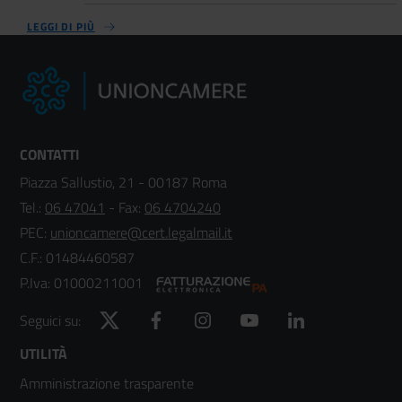
LEGGI DI PIÙ
CONTATTI
Piazza Sallustio, 21 - 00187 Roma
Tel.:
06 47041
- Fax:
06 4704240
PEC:
unioncamere@cert.legalmail.it
C.F.: 01484460587
P.Iva: 01000211001
Twitter
Facebook
Instagram
YouTube
LinkedIn
Seguici su:
Footer
UTILITÀ
Amministrazione trasparente
menù