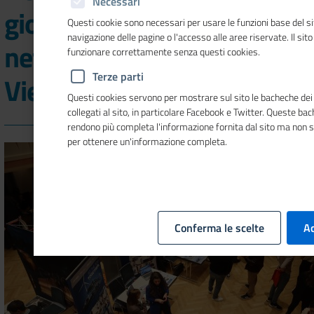
Necessari
giovani talenti”: eventi di
Questi cookie sono necessari per usare le funzioni base del si
navigazione delle pagine o l'accesso alle aree riservate. Il sit
networking a Monaco,
funzionare correttamente senza questi cookies.
Terze parti
Vienna e Graz
Questi cookies servono per mostrare sul sito le bacheche dei 
collegati al sito, in particolare Facebook e Twitter. Queste ba
rendono più completa l'informazione fornita dal sito ma non 
per ottenere un'informazione completa.
Conferma le scelte
Ac