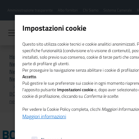
Menu
Salta
Amministrazione trasparente
Albo fornitori
Chi Siamo
Sistema Camerale
R
al
hamburgher
contenuto
i
principale
Impostazioni cookie
Questo sito utilizza cookie tecnici e cookie analitici anonimizzati.
specifiche funzionalità (condivisione e/o visione di contenuti), p
Home
Sistema Camerale
installati, solo previo suo consenso, cookie di terze parti che cons
News dal sistema camerale
parte di profilare gli utenti.
Per proseguire la navigazione senza abilitare i cookie di profilazion
News dal sistema camerale - Archivio 2022
Accetto
.
News dal sistema camerale - Archivio novembre 2022
Può gestire le sue preferenze sui cookie in ogni momento riaprend
l'apposito pulsante
Impostazioni cookie
e, dopo aver selezionato 
BOLZANO - “Aperitivo per giovani talenti”: eventi di
cookie di profilazione, cliccando su
Conferma le scelte
.
networking a Monaco, Vienna e Graz
Per vedere la Cookie Policy completa, clicchi
Maggiori Informazio
Maggiori informazioni
BOLZANO - “Aperitivo per