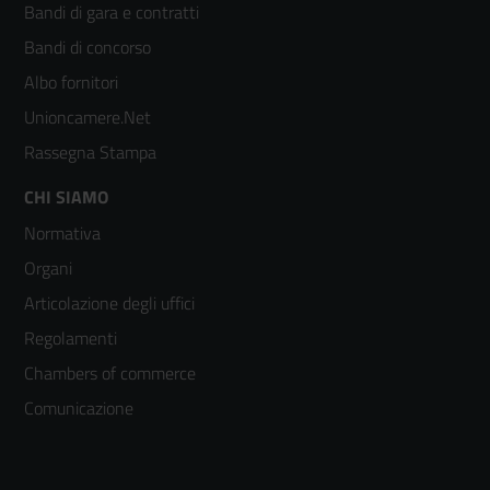
Bandi di gara e contratti
colonna
Bandi di concorso
2
Albo fornitori
Unioncamere.Net
Rassegna Stampa
Footer
CHI SIAMO
Normativa
menù
Organi
colonna
Articolazione degli uffici
3
Regolamenti
Chambers of commerce
Comunicazione