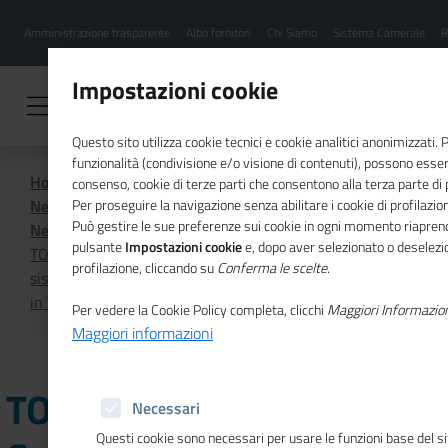
Menu
Salta
Amministrazione trasparente
Albo fornitori
Chi Siamo
Sistema Camerale
R
al
hamburgher
contenuto
i
principale
Impostazioni cookie
Questo sito utilizza cookie tecnici e cookie analitici anonimizzati.
funzionalità (condivisione e/o visione di contenuti), possono essere
Home
Sistema Camerale
consenso, cookie di terze parti che consentono alla terza parte di pr
News dal sistema camerale
Per proseguire la navigazione senza abilitare i cookie di profilazion
Può gestire le sue preferenze sui cookie in ogni momento riaprend
News dal sistema camerale - Luglio 2026
pulsante
Impostazioni cookie
e, dopo aver selezionato o deselezio
TOSCANA NORD OVEST - Contributi per l'adozione di
profilazione, cliccando su
Conferma le scelte
.
sistemi di gestione certificati, consulenza e formazione
in tema ESG
Per vedere la Cookie Policy completa, clicchi
Maggiori Informazio
Maggiori informazioni
TOSCANA NORD OVEST -
Necessari
Questi cookie sono necessari per usare le funzioni base del s