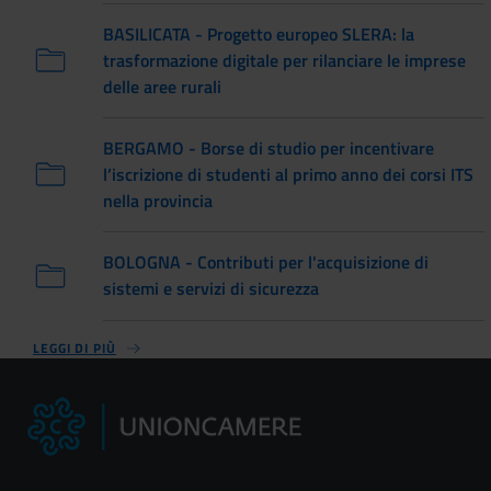
BASILICATA - Progetto europeo SLERA: la
trasformazione digitale per rilanciare le imprese
delle aree rurali
BERGAMO - Borse di studio per incentivare
l’iscrizione di studenti al primo anno dei corsi ITS
nella provincia
BOLOGNA - Contributi per l'acquisizione di
sistemi e servizi di sicurezza
LEGGI DI PIÙ