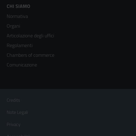
Footer
CHI SIAMO
Normativa
menù
Organi
colonna
Articolazione degli uffici
3
Regolamenti
Chambers of commerce
Comunicazione
Sezione Link Utili
Footer
Credits
Menù
Note Legali
orizzontale
Privacy