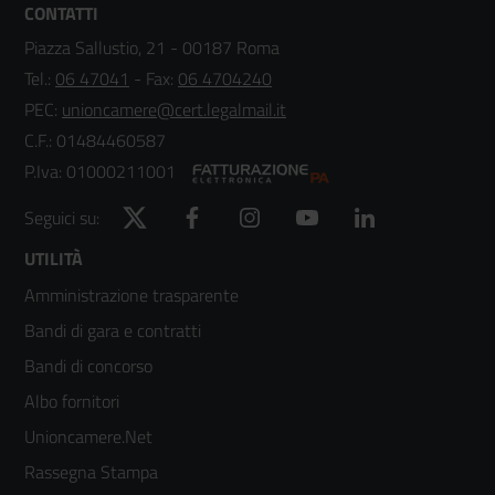
CONTATTI
Piazza Sallustio, 21 - 00187 Roma
Tel.:
06 47041
- Fax:
06 4704240
PEC:
unioncamere@cert.legalmail.it
C.F.: 01484460587
P.Iva: 01000211001
Twitter
Facebook
Instagram
YouTube
LinkedIn
Seguici su:
Footer
UTILITÀ
Amministrazione trasparente
menù
Bandi di gara e contratti
colonna
Bandi di concorso
2
Albo fornitori
Unioncamere.Net
Rassegna Stampa