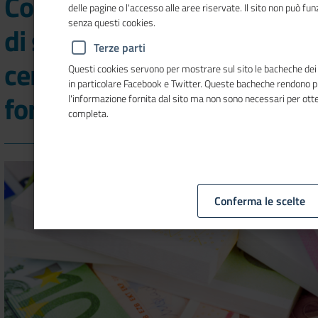
Contributi per l'adozione
delle pagine o l'accesso alle aree riservate. Il sito non può f
senza questi cookies.
di sistemi di gestione
Terze parti
certificati, consulenza e
Questi cookies servono per mostrare sul sito le bacheche dei so
in particolare Facebook e Twitter. Queste bacheche rendono 
formazione in tema ESG
l'informazione fornita dal sito ma non sono necessari per ot
completa.
Conferma le scelte