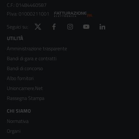
C.F.: 01484460587
P.Iva: 01000211001
Twitter
Facebook
Instagram
YouTube
LinkedIn
Seguici su:
Footer
UTILITÀ
Amministrazione trasparente
menù
Bandi di gara e contratti
colonna
Bandi di concorso
2
Albo fornitori
Unioncamere.Net
Rassegna Stampa
Footer
CHI SIAMO
Normativa
menù
Organi
colonna