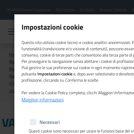
Menu
Salta
Amministrazione trasparente
Albo fornitori
Chi Siamo
Sistema Camerale
R
al
hamburgher
contenuto
i
principale
Impostazioni cookie
Questo sito utilizza cookie tecnici e cookie analitici anonimizzati.
funzionalità (condivisione e/o visione di contenuti), possono essere
Home
Sistema Camerale
consenso, cookie di terze parti che consentono alla terza parte di pr
News dal sistema camerale
Per proseguire la navigazione senza abilitare i cookie di profilazion
Può gestire le sue preferenze sui cookie in ogni momento riaprend
News dal sistema camerale - Archivio 2024
pulsante
Impostazioni cookie
e, dopo aver selezionato o deselezio
News dal sistema camerale - Archivio aprile 2024
profilazione, cliccando su
Conferma le scelte
.
VARESE - Sport ed economia, la Camera di commercio
ospita il Business Forum Ohio
Per vedere la Cookie Policy completa, clicchi
Maggiori Informazio
Maggiori informazioni
VARESE - Sport ed
Necessari
Questi cookie sono necessari per usare le funzioni base del s