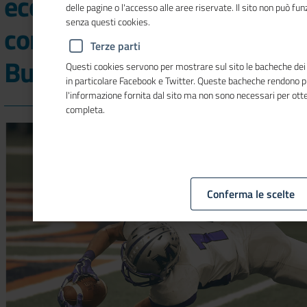
economia, la Camera di
delle pagine o l'accesso alle aree riservate. Il sito non può f
senza questi cookies.
commercio ospita il
Terze parti
Business Forum Ohio
Questi cookies servono per mostrare sul sito le bacheche dei so
in particolare Facebook e Twitter. Queste bacheche rendono 
l'informazione fornita dal sito ma non sono necessari per ot
completa.
Conferma le scelte