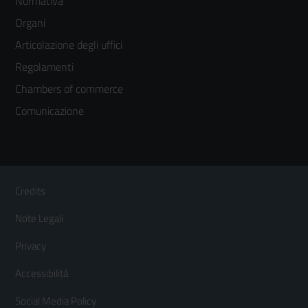
Normativa
menù
Organi
colonna
Articolazione degli uffici
3
Regolamenti
Chambers of commerce
Comunicazione
Sezione Link Utili
Footer
Credits
Menù
Note Legali
orizzontale
Privacy
Accessibilità
Social Media Policy