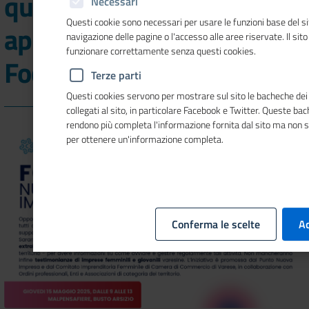
quest'anno doppio
Necessari
Questi cookie sono necessari per usare le funzioni base del si
appuntamento con il
navigazione delle pagine o l'accesso alle aree riservate. Il sit
funzionare correttamente senza questi cookies.
Focus Day Nuove Imprese
Terze parti
Questi cookies servono per mostrare sul sito le bacheche dei 
collegati al sito, in particolare Facebook e Twitter. Queste ba
rendono più completa l'informazione fornita dal sito ma non 
per ottenere un'informazione completa.
Conferma le scelte
Ac