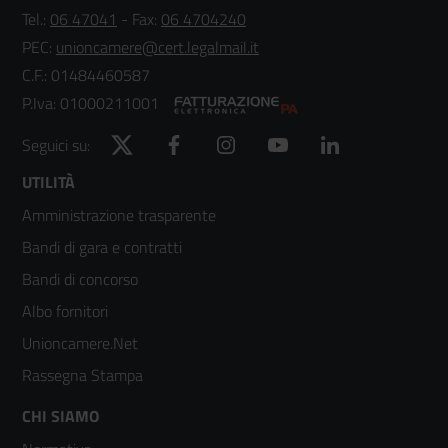
Tel.:
06 47041
- Fax:
06 4704240
PEC:
unioncamere@cert.legalmail.it
C.F.: 01484460587
P.Iva: 01000211001
Twitter
Facebook
Instagram
YouTube
LinkedIn
Seguici su:
Footer
UTILITÀ
Amministrazione trasparente
menù
Bandi di gara e contratti
colonna
Bandi di concorso
2
Albo fornitori
Unioncamere.Net
Rassegna Stampa
Footer
CHI SIAMO