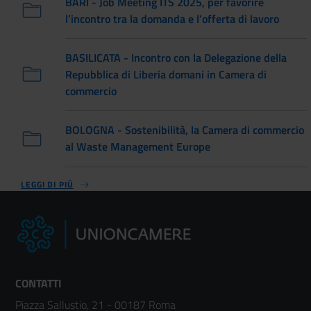
BARI - Job Meeting ITS 2025, per favorire
l’incontro tra la domanda e l’offerta di lavoro
BASILICATA - Incontro con la Delegazione della
Repubblica di Liberia domani in Camera di
commercio
BOLOGNA - Sostenibilità, la Camera di commercio
al Waste Management Europe
LEGGI DI PIÙ
CONTATTI
Piazza Sallustio, 21 - 00187 Roma