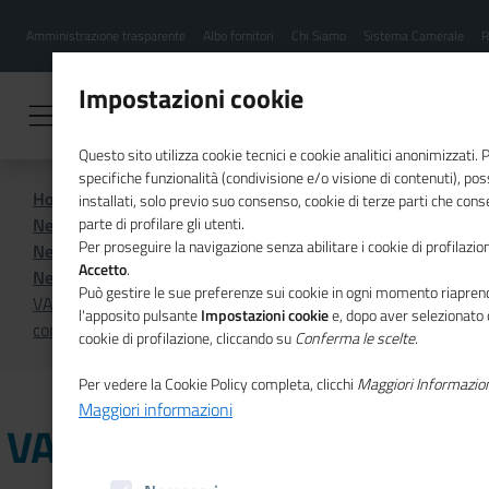
Menu
Salta
Amministrazione trasparente
Albo fornitori
Chi Siamo
Sistema Camerale
R
al
hamburgher
contenuto
i
principale
Impostazioni cookie
Questo sito utilizza cookie tecnici e cookie analitici anonimizzati.
specifiche funzionalità (condivisione e/o visione di contenuti), p
Home
Sistema Camerale
installati, solo previo suo consenso, cookie di terze parti che cons
News dal sistema camerale
parte di profilare gli utenti.
Per proseguire la navigazione senza abilitare i cookie di profilazion
News dal sistema camerale - Archivio 2025
Accetto
.
News dal sistema camerale - Maggio 2025
Può gestire le sue preferenze sui cookie in ogni momento riaprend
VARESE - Start up, quest'anno doppio appuntamento
l'apposito pulsante
Impostazioni cookie
e, dopo aver selezionato 
con il Focus Day Nuove Imprese
cookie di profilazione, cliccando su
Conferma le scelte
.
Per vedere la Cookie Policy completa, clicchi
Maggiori Informazio
Maggiori informazioni
VARESE - Start up,