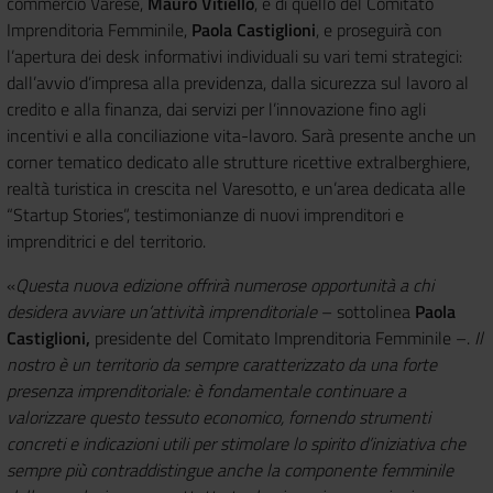
commercio Varese,
Mauro Vitiello
, e di quello del Comitato
Imprenditoria Femminile,
Paola Castiglioni
, e proseguirà con
l’apertura dei desk informativi individuali su vari temi strategici:
dall’avvio d’impresa alla previdenza, dalla sicurezza sul lavoro al
credito e alla finanza, dai servizi per l’innovazione fino agli
incentivi e alla conciliazione vita-lavoro. Sarà presente anche un
corner tematico dedicato alle strutture ricettive extralberghiere,
realtà turistica in crescita nel Varesotto, e un’area dedicata alle
“Startup Stories”, testimonianze di nuovi imprenditori e
imprenditrici e del territorio.
«
Questa nuova edizione offrirà numerose opportunità a chi
desidera avviare un’attività imprenditoriale
– sottolinea
Paola
Castiglioni,
presidente del Comitato Imprenditoria Femminile –.
Il
nostro è un territorio da sempre caratterizzato da una forte
presenza imprenditoriale: è fondamentale continuare a
valorizzare questo tessuto economico, fornendo strumenti
concreti e indicazioni utili per stimolare lo spirito d’iniziativa che
sempre più contraddistingue anche la componente femminile