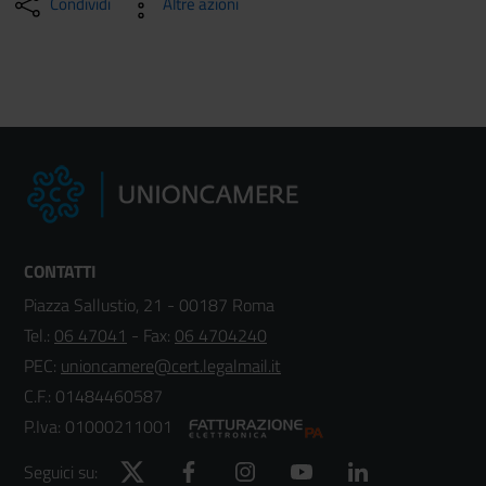
Condividi
Altre azioni
CONTATTI
Piazza Sallustio, 21 - 00187 Roma
Tel.:
06 47041
- Fax:
06 4704240
PEC:
unioncamere@cert.legalmail.it
C.F.: 01484460587
P.Iva: 01000211001
Twitter
Facebook
Instagram
YouTube
LinkedIn
Seguici su: