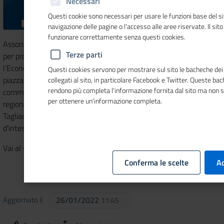
Necessari
Questi cookie sono necessari per usare le funzioni base del si
navigazione delle pagine o l'accesso alle aree riservate. Il sit
funzionare correttamente senza questi cookies.
Assonautica Italiana è stata istituita da Unioncamere nel 1971
Terze parti
per promuovere la nautica da diporto, il turismo nautico e
l’Economia del Mare. Ha sede a Roma, presso l’Unioncamere, in
Questi cookies servono per mostrare sul sito le bacheche dei 
piazza Sallustio. E’ composta attualmente da 20 Camere di
collegati al sito, in particolare Facebook e Twitter. Queste ba
rendono più completa l'informazione fornita dal sito ma non 
commercio, 35 Assonautiche provinciali e una Unioncamere
per ottenere un'informazione completa.
regionale. Soci sostenitori sono l’Unioncamere, l’Istituto
Tagliacarne e l’Ucina. Nel 2009 è stato firmato un protocollo
d’intesa con la Fiv e la Lega Navale Italiana.
Vai al sito
www.assonautica.it
Conferma le scelte
Ac
Aggiornato il
26/01/2022
11:45