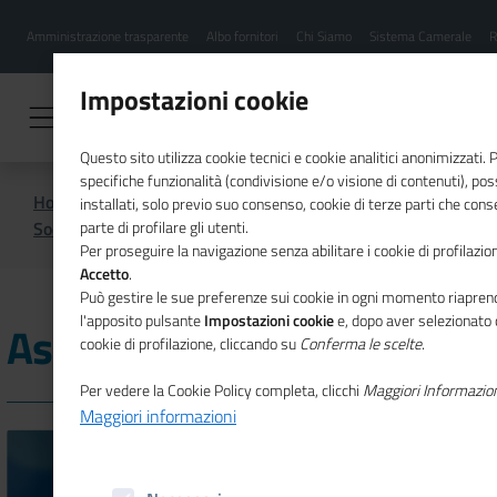
Menu
Salta
Amministrazione trasparente
Albo fornitori
Chi Siamo
Sistema Camerale
R
al
hamburgher
contenuto
i
principale
Impostazioni cookie
Questo sito utilizza cookie tecnici e cookie analitici anonimizzati.
specifiche funzionalità (condivisione e/o visione di contenuti), p
Home
Sistema Camerale
installati, solo previo suo consenso, cookie di terze parti che cons
Società del sistema camerale
Assonautica
parte di profilare gli utenti.
Per proseguire la navigazione senza abilitare i cookie di profilazion
Accetto
.
Può gestire le sue preferenze sui cookie in ogni momento riaprend
l'apposito pulsante
Impostazioni cookie
e, dopo aver selezionato 
Assonautica
cookie di profilazione, cliccando su
Conferma le scelte
.
Per vedere la Cookie Policy completa, clicchi
Maggiori Informazio
Maggiori informazioni