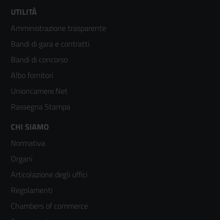
Footer
UTILITÀ
Amministrazione trasparente
menù
Bandi di gara e contratti
colonna
Bandi di concorso
2
Albo fornitori
Unioncamere.Net
Rassegna Stampa
Footer
CHI SIAMO
Normativa
menù
Organi
colonna
Articolazione degli uffici
3
Regolamenti
Chambers of commerce