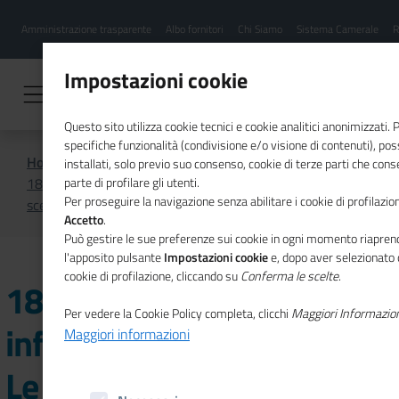
Menu
Salta
Amministrazione trasparente
Albo fornitori
Chi Siamo
Sistema Camerale
R
al
hamburgher
contenuto
i
principale
Impostazioni cookie
Questo sito utilizza cookie tecnici e cookie analitici anonimizzati.
specifiche funzionalità (condivisione e/o visione di contenuti), p
Home
Video
installati, solo previo suo consenso, cookie di terze parti che cons
18/01/2023 - "Lo sviluppo infrastrutturale del paese. Le
parte di profilare gli utenti.
Per proseguire la navigazione senza abilitare i cookie di profilazion
scelte del mondo economico"
Accetto
.
Può gestire le sue preferenze sui cookie in ogni momento riaprend
l'apposito pulsante
Impostazioni cookie
e, dopo aver selezionato 
cookie di profilazione, cliccando su
Conferma le scelte
.
18/01/2023 - "Lo sviluppo
Per vedere la Cookie Policy completa, clicchi
Maggiori Informazio
infrastrutturale del paese.
Maggiori informazioni
Le scelte del mondo