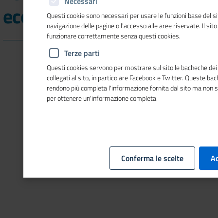
Necessari
economico"
Questi cookie sono necessari per usare le funzioni base del si
navigazione delle pagine o l'accesso alle aree riservate. Il sit
funzionare correttamente senza questi cookies.
Terze parti
Abilitare i cookie di terze parti per visualizzare il contenuto.
Questi cookies servono per mostrare sul sito le bacheche dei 
Clicca qui
e successivamente su
impostazioni cookie
per
collegati al sito, in particolare Facebook e Twitter. Queste ba
abilitarli
rendono più completa l'informazione fornita dal sito ma non 
per ottenere un'informazione completa.
Conferma le scelte
Ac