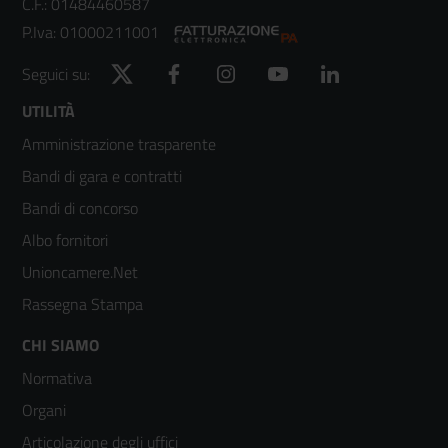
C.F.: 01484460587
P.Iva: 01000211001
Twitter
Facebook
Instagram
YouTube
LinkedIn
Seguici su:
Footer
UTILITÀ
Amministrazione trasparente
menù
Bandi di gara e contratti
colonna
Bandi di concorso
2
Albo fornitori
Unioncamere.Net
Rassegna Stampa
Footer
CHI SIAMO
Normativa
menù
Organi
colonna
Articolazione degli uffici