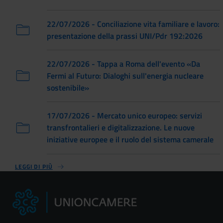
22/07/2026 - Conciliazione vita familiare e lavoro:
presentazione della prassi UNI/Pdr 192:2026
22/07/2026 - Tappa a Roma dell'evento «Da
Fermi al Futuro: Dialoghi sull'energia nucleare
sostenibile»
17/07/2026 - Mercato unico europeo: servizi
transfrontalieri e digitalizzazione. Le nuove
iniziative europee e il ruolo del sistema camerale
LEGGI DI PIÙ