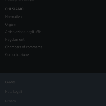
Footer
CHI SIAMO
Normativa
menù
Organi
colonna
Articolazione degli uffici
3
Regolamenti
Chambers of commerce
Comunicazione
Sezione Link Utili
Footer
Credits
Menù
Note Legali
orizzontale
Privacy