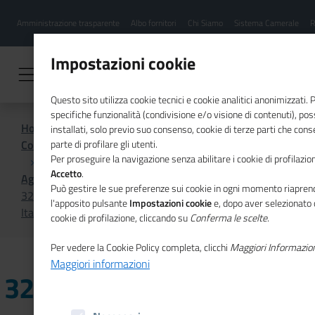
Menu
Salta
Amministrazione trasparente
Albo fornitori
Chi Siamo
Sistema Camerale
R
al
hamburgher
contenuto
i
principale
Impostazioni cookie
Questo sito utilizza cookie tecnici e cookie analitici anonimizzati.
specifiche funzionalità (condivisione e/o visione di contenuti), p
Home
installati, solo previo suo consenso, cookie di terze parti che cons
Comunicazione istituzionale per il sistema camerale
parte di profilare gli utenti.
Per proseguire la navigazione senza abilitare i cookie di profilazion
Accetto
.
Agenda
Può gestire le sue preferenze sui cookie in ogni momento riaprend
32ma Convention mondiale delle Camere di commercio
l'apposito pulsante
Impostazioni cookie
e, dopo aver selezionato 
Italiane all’estero
cookie di profilazione, cliccando su
Conferma le scelte
.
Per vedere la Cookie Policy completa, clicchi
Maggiori Informazio
Maggiori informazioni
32ma Convention