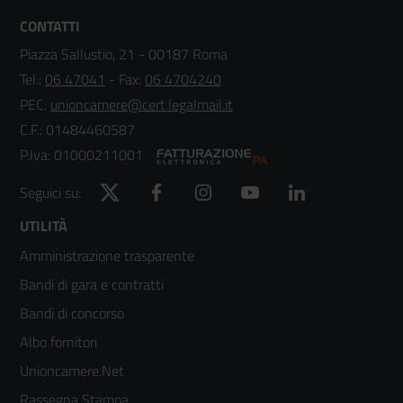
CONTATTI
Piazza Sallustio, 21 - 00187 Roma
Tel.:
06 47041
- Fax:
06 4704240
PEC:
unioncamere@cert.legalmail.it
C.F.: 01484460587
P.Iva: 01000211001
Twitter
Facebook
Instagram
YouTube
LinkedIn
Seguici su:
Footer
UTILITÀ
Amministrazione trasparente
menù
Bandi di gara e contratti
colonna
Bandi di concorso
2
Albo fornitori
Unioncamere.Net
Rassegna Stampa