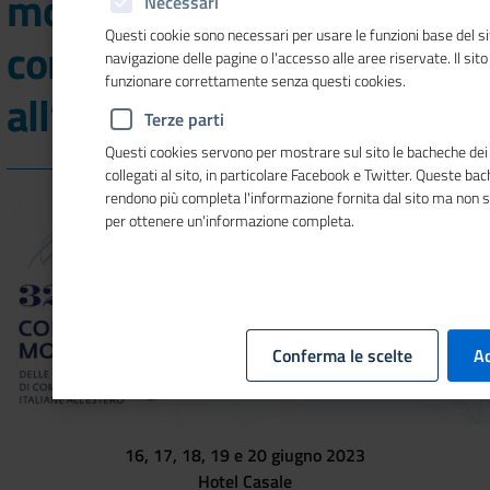
mondiale delle Camere di
Necessari
Questi cookie sono necessari per usare le funzioni base del si
commercio Italiane
navigazione delle pagine o l'accesso alle aree riservate. Il sit
funzionare correttamente senza questi cookies.
all’estero
Terze parti
Questi cookies servono per mostrare sul sito le bacheche dei 
collegati al sito, in particolare Facebook e Twitter. Queste ba
rendono più completa l'informazione fornita dal sito ma non 
per ottenere un'informazione completa.
Conferma le scelte
Ac
16, 17, 18, 19 e 20 giugno 2023
Hotel Casale