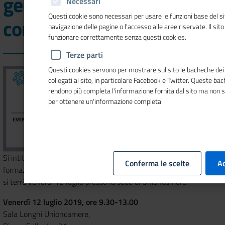
generali delle Camere di
Necessari
Questi cookie sono necessari per usare le funzioni base del si
commercio
navigazione delle pagine o l'accesso alle aree riservate. Il sit
funzionare correttamente senza questi cookies.
Terze parti
Questi cookies servono per mostrare sul sito le bacheche dei 
collegati al sito, in particolare Facebook e Twitter. Queste ba
rendono più completa l'informazione fornita dal sito ma non 
per ottenere un'informazione completa.
Si intitola "Crisi d'impresa: la riforma" l'evento di apertura della
Conferma le scelte
Ac
formazione dei segretari generali delle Camere di commercio che
si terrà venerdì 12 luglio presso la sede di Unioncamere.
Venerdì 12 luglio 2019, ore 9.30-13.00
Sala Longhi Unioncamere,