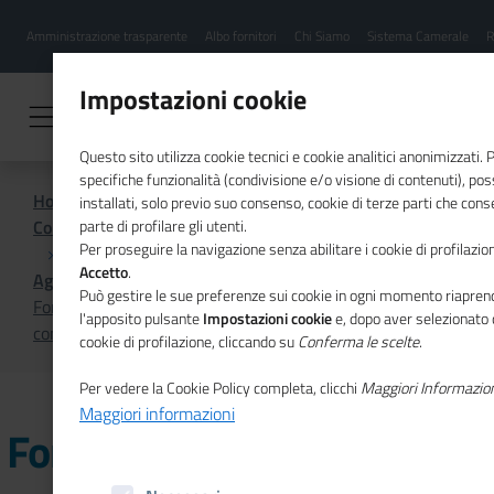
Menu
Salta
Amministrazione trasparente
Albo fornitori
Chi Siamo
Sistema Camerale
R
al
hamburgher
contenuto
i
principale
Impostazioni cookie
Questo sito utilizza cookie tecnici e cookie analitici anonimizzati.
specifiche funzionalità (condivisione e/o visione di contenuti), p
Home
installati, solo previo suo consenso, cookie di terze parti che cons
Comunicazione istituzionale per il sistema camerale
parte di profilare gli utenti.
Per proseguire la navigazione senza abilitare i cookie di profilazion
Accetto
.
Agenda
Può gestire le sue preferenze sui cookie in ogni momento riaprend
Formazione dei segretari generali delle Camere di
l'apposito pulsante
Impostazioni cookie
e, dopo aver selezionato 
commercio
cookie di profilazione, cliccando su
Conferma le scelte
.
Per vedere la Cookie Policy completa, clicchi
Maggiori Informazio
Maggiori informazioni
Formazione dei segretari