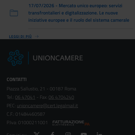
17/07/2026 - Mercato unico europeo: servizi
transfrontalieri e digitalizzazione. Le nuove
iniziative europee e il ruolo del sistema camerale
LEGGI DI PIÙ
CONTATTI
Piazza Sallustio, 21 - 00187 Roma
Tel.:
06 47041
- Fax:
06 4704240
PEC:
unioncamere@cert.legalmail.it
C.F.: 01484460587
P.Iva: 01000211001
Twitter
Facebook
Instagram
YouTube
LinkedIn
Seguici su: