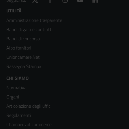
Footer
UTILITÀ
Amministrazione trasparente
menù
Bandi di gara e contratti
colonna
Bandi di concorso
2
Albo fornitori
Unioncamere.Net
Rassegna Stampa
Footer
CHI SIAMO
Normativa
menù
Organi
colonna
Articolazione degli uffici
3
Regolamenti
Chambers of commerce