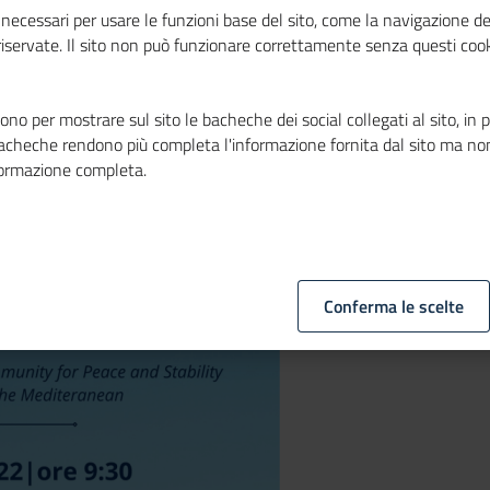
a e il
necessari per usare le funzioni base del sito, come la navigazione de
 riservate. Il sito non può funzionare correttamente senza questi cook
no per mostrare sul sito le bacheche dei social collegati al sito, in 
bacheche rendono più completa l'informazione fornita dal sito ma no
formazione completa.
Conferma le scelte