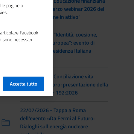
22/09/2026 - Educazione finanziaria
lle pagine o
al femminile: terzo webinar 2026 del
ies.
progetto "Donne in attivo"
particolare Facebook
28/07/2026 - “Identità, coesione,
n sono necessari
integrazione europea”: evento di
lancio della Presidenza Italiana
EUSAIR
22/07/2026 - Conciliazione vita
Accetta tutto
familiare e lavoro: presentazione della
prassi UNI/Pdr 192:2026
22/07/2026 - Tappa a Roma
dell'evento «Da Fermi al Futuro:
Dialoghi sull'energia nucleare