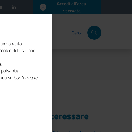
Accedi all'area
riservata
Cerca
funzionalità
ookie di terze parti
o
.
o pulsante
cando su
Conferma le
i Potrebbe Interessare
i Potrebbe Interessare