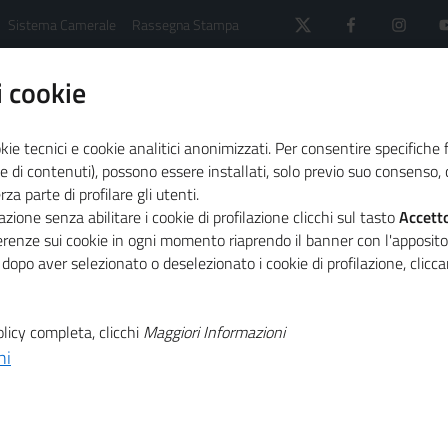
Sistema Camerale
Rassegna Stampa
 cookie
kie tecnici e cookie analitici anonimizzati. Per consentire specifiche 
e di contenuti), possono essere installati, solo previo suo consenso, c
a parte di profilare gli utenti.
 il sistema camerale
Agenda
zione senza abilitare i cookie di profilazione clicchi sul tasto
Accett
a pace e la stabilità tra l'Europa e il Mediterraneo
ferenze sui cookie in ogni momento riaprendo il banner con l'apposit
 dopo aver selezionato o deselezionato i cookie di profilazione, clic
T
comunità
licy completa, clicchi
Maggiori Informazioni
ni
T
a pace e la