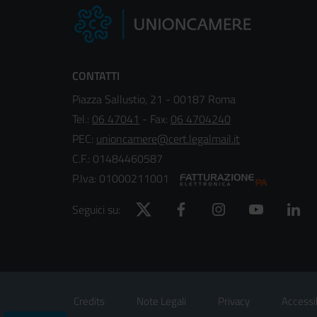
CONTATTI
Piazza Sallustio, 21 - 00187 Roma
Tel.:
06 47041
- Fax:
06 4704240
PEC:
unioncamere@cert.legalmail.it
C.F.: 01484460587
P.Iva: 01000211001
Twitter
Facebook
Instagram
YouTube
Lin
Seguici su:
Footer
Sezione Link Utili
Credits
Note Legali
Privacy
Accessib