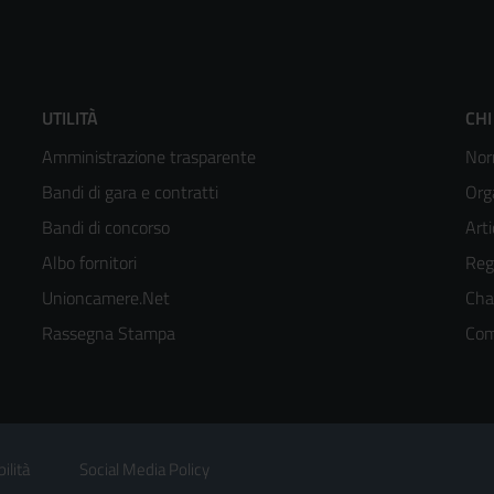
Footer
F
UTILITÀ
CHI
Amministrazione trasparente
Nor
menù
m
Bandi di gara e contratti
Org
colonna
c
Bandi di concorso
Arti
Albo fornitori
Reg
2
3
Unioncamere.Net
Cha
kedIn
Rassegna Stampa
Com
ilità
Social Media Policy