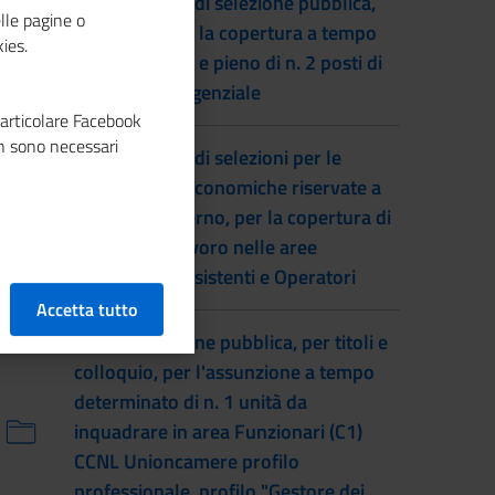
(2024) Avviso di selezione pubblica,
lle pagine o
per esami, per la copertura a tempo
ies.
indeterminato e pieno di n. 2 posti di
personale dirigenziale
particolare Facebook
n sono necessari
(2024) Avviso di selezioni per le
progressioni economiche riservate a
personale interno, per la copertura di
posizioni di lavoro nelle aree
Funzionari, Assistenti e Operatori
Accetta tutto
(2024) Selezione pubblica, per titoli e
colloquio, per l'assunzione a tempo
determinato di n. 1 unità da
inquadrare in area Funzionari (C1)
CCNL Unioncamere profilo
professionale, profilo "Gestore dei