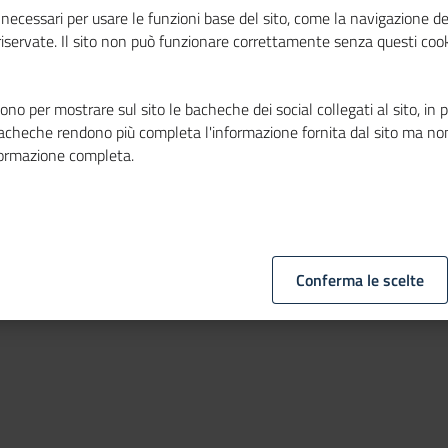
la sede di
necessari per usare le funzioni base del sito, come la navigazione de
 riservate. Il sito non può funzionare correttamente senza questi cook
camere Europa
no per mostrare sul sito le bacheche dei social collegati al sito, in 
bacheche rendono più completa l'informazione fornita dal sito ma no
formazione completa.
una procedura selettiva finalizzata ad
abile della sede di Bruxelles.
ate entro e non oltre il 7 giugno 2024.
Conferma le scelte