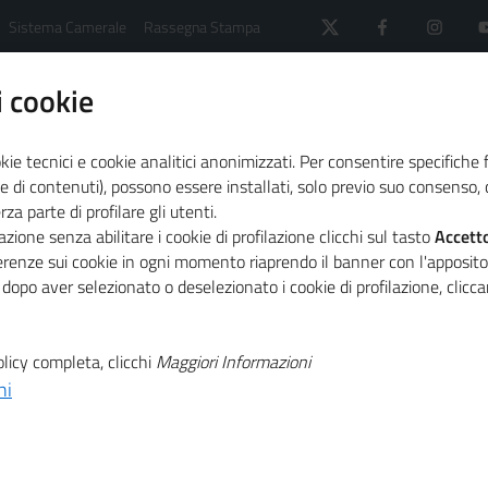
Sistema Camerale
Rassegna Stampa
 cookie
kie tecnici e cookie analitici anonimizzati. Per consentire specifiche 
e di contenuti), possono essere installati, solo previo suo consenso, c
a parte di profilare gli utenti.
Bandi di concorso
Archivio 2019 -2024
zione senza abilitare i cookie di profilazione clicchi sul tasto
Accett
tiva - posizione di responsabile della sede di Bruxelles -
ferenze sui cookie in ogni momento riaprendo il banner con l'apposit
 dopo aver selezionato o deselezionato i cookie di profilazione, clic
T
ramite
licy completa, clicchi
Maggiori Informazioni
ni
T
tiva - posizione