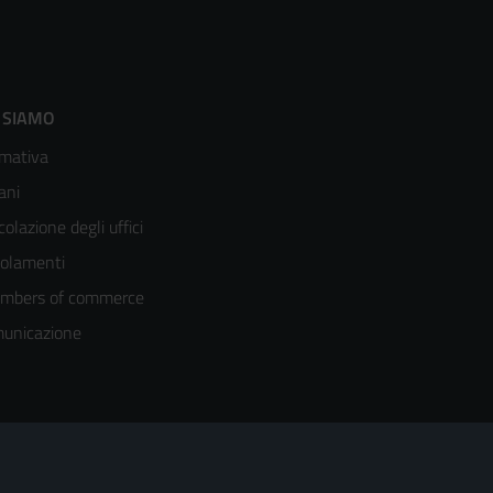
ooter
 SIAMO
mativa
enù
ani
olonna
colazione degli uffici
olamenti
mbers of commerce
unicazione