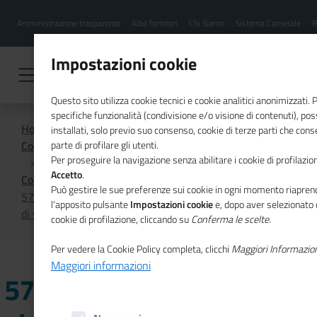
Menu
Salta
Amministrazione trasparente
Albo fornitori
Chi Siamo
Sistema Camerale
R
al
hamburgher
contenuto
i
principale
Impostazioni cookie
Questo sito utilizza cookie tecnici e cookie analitici anonimizzati.
specifiche funzionalità (condivisione e/o visione di contenuti), p
Home
installati, solo previo suo consenso, cookie di terze parti che cons
Comunicazione istituzionale per il sistema camerale
parte di profilare gli utenti.
Per proseguire la navigazione senza abilitare i cookie di profilazion
Accetto
.
Comunicati Stampa
Può gestire le sue preferenze sui cookie in ogni momento riaprend
575mila le imprese giovanili, 1 su 3 non supera i 5 anni
l'apposito pulsante
Impostazioni cookie
e, dopo aver selezionato 
di vita
cookie di profilazione, cliccando su
Conferma le scelte
.
Per vedere la Cookie Policy completa, clicchi
Maggiori Informazio
Maggiori informazioni
575mila le imprese