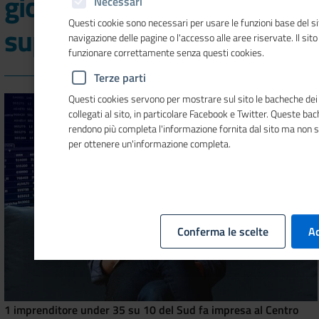
giovanili, 1 su 3 non
Necessari
Questi cookie sono necessari per usare le funzioni base del si
supera i 5 anni di vita
navigazione delle pagine o l'accesso alle aree riservate. Il sit
funzionare correttamente senza questi cookies.
Terze parti
Questi cookies servono per mostrare sul sito le bacheche dei 
collegati al sito, in particolare Facebook e Twitter. Queste ba
rendono più completa l'informazione fornita dal sito ma non 
per ottenere un'informazione completa.
Conferma le scelte
Ac
1 imprenditore under 35 su 10 del Sud fa impresa al Centro