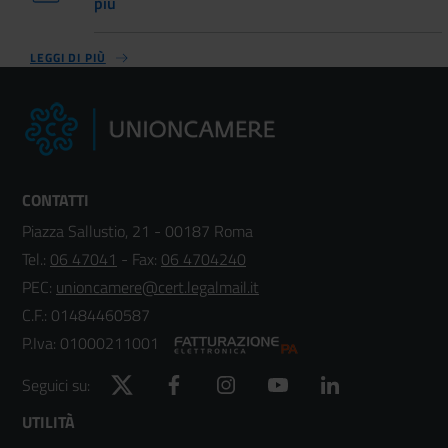
più
LEGGI DI PIÙ
CONTATTI
Piazza Sallustio, 21 - 00187 Roma
Tel.:
06 47041
- Fax:
06 4704240
PEC:
unioncamere@cert.legalmail.it
C.F.: 01484460587
P.Iva: 01000211001
Twitter
Facebook
Instagram
YouTube
LinkedIn
Seguici su:
Footer
UTILITÀ