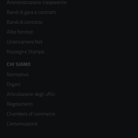
Amministrazione trasparente
menù
Bandi di gara e contratti
colonna
Bandi di concorso
2
Albo fornitori
Unioncamere.Net
Rassegna Stampa
Footer
CHI SIAMO
Normativa
menù
Organi
colonna
Articolazione degli uffici
3
Regolamenti
Chambers of commerce
Comunicazione