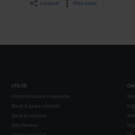
Condividi
Altre azioni
Footer
F
UTILITÀ
CHI
Amministrazione trasparente
Nor
menù
m
Bandi di gara e contratti
Org
colonna
c
Bandi di concorso
Arti
Albo fornitori
Reg
2
3
Unioncamere.Net
Cha