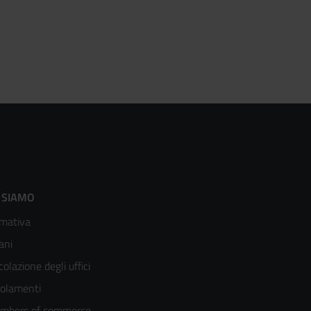
ooter
 SIAMO
mativa
enù
ani
olonna
colazione degli uffici
olamenti
mbers of commerce