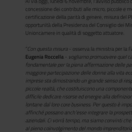
Al via oggi, lunedì 6 novembre, l’avviso pubblico ch
concessione dei contributi alle micro, piccole e 
certificazione della parità di genere, misura del P
opportunità della Presidenza del Consiglio dei Min
Unioncamere in qualità di soggetto attuatore.
“
Con questa misura
- osserva la ministra per la Fa
Eugenia Roccella
-
vogliamo promuovere quel ca
fondamentale per la piena affermazione delle pa
maggiore partecipazione delle donne alla vita ec
imprese sta dimostrando un grande senso di resp
piccole realtà, che costituiscono una componente 
difficile dedicare risorse ed energie alla defini
lontane dal loro core business. Per questo è imp
affinché possano anch’esse integrare la prospetti
aziendali. Ci vorrà tempo, ma siamo convinti che
al pieno coinvolgimento del mondo imprenditoriale