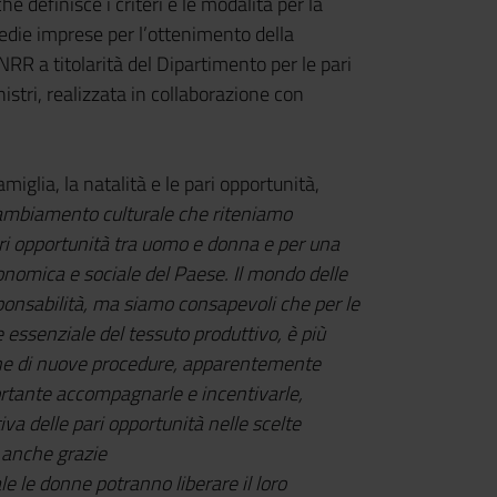
e definisce i criteri e le modalità per la
medie imprese per l’ottenimento della
NRR a titolarità del Dipartimento per le pari
istri, realizzata in collaborazione con
miglia, la natalità e le pari opportunità,
mbiamento culturale che riteniamo
ri opportunità tra uomo e donna e per una
onomica e sociale del Paese. Il mondo delle
onsabilità, ma siamo consapevoli che per le
essenziale del tessuto produttivo, è più
zione di nuove procedure, apparentemente
ortante accompagnarle e incentivarle,
va delle pari opportunità nelle scelte
 anche grazie
 le donne potranno liberare il loro