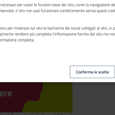
ere delle Pmi
necessari per usare le funzioni base del sito, come la navigazione de
 riservate. Il sito non può funzionare correttamente senza questi cook
no per mostrare sul sito le bacheche dei social collegati al sito, in 
bacheche rendono più completa l'informazione fornita dal sito ma no
formazione completa.
Conferma le scelte