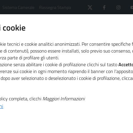
Sistema Camerale
Rassegna Stampa
 cookie
kie tecnici e cookie analitici anonimizzati. Per consentire specifiche 
e di contenuti), possono essere installati, solo previo suo consenso, c
a parte di profilare gli utenti.
 il sistema camerale
Comunicati Stampa
zione senza abilitare i cookie di profilazione clicchi sul tasto
Accett
er la certificazione della parità di genere delle Pmi
ferenze sui cookie in ogni momento riaprendo il banner con l'apposit
 dopo aver selezionato o deselezionato i cookie di profilazione, clic
T
lico per le
licy completa, clicchi
Maggiori Informazioni
ni
T
 certificazione