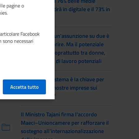
Entro il 2028 il 76% delle medie
lle pagine o
imprese investirà in digitale e il 73% in
ies.
green
particolare Facebook
Lavoro, quasi un'assunzione su due è
n sono necessari
difficile da coprire. Ma il potenziale
inutilizzato è soprattutto tra donne,
inattivi e forze di lavoro potenziali
Prete: “Fare sistema è la chiave per
Accetta tutto
far vincere le nostre imprese sui
mercati esteri”
Il Ministro Tajani firma l’accordo
Maeci–Unioncamere per rafforzare il
sostegno all’internazionalizzazione