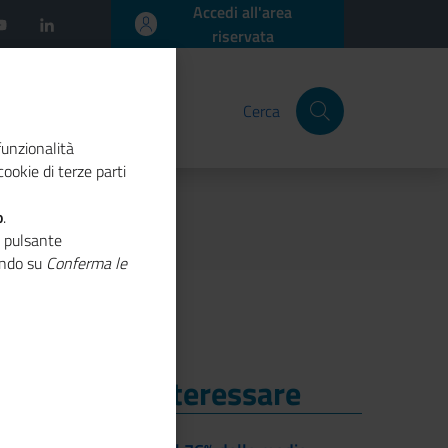
Accedi all'area
riservata
Cerca
funzionalità
ookie di terze parti
o
.
o pulsante
cando su
Conferma le
i Potrebbe Interessare
i Potrebbe Interessare