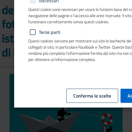
Necessari
della crisi d’impresa: la
Questi cookie sono necessari per usare le funzioni base del si
navigazione delle pagine o l'accesso alle aree riservate. Il sit
fotografia delle 217
funzionare correttamente senza questi cookies.
Terze parti
istanze nell’Osservatorio
Questi cookies servono per mostrare sul sito le bacheche dei 
di Unioncamere
collegati al sito, in particolare Facebook e Twitter. Queste ba
rendono più completa l'informazione fornita dal sito ma non 
per ottenere un'informazione completa.
Conferma le scelte
Ac