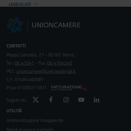
LEGGI DI PIÙ
CONTATTI
Piazza Sallustio, 21 - 00187 Roma
Tel.:
06 47041
- Fax:
06 4704240
PEC:
unioncamere@cert.legalmail.it
C.F.: 01484460587
P.Iva: 01000211001
Twitter
Facebook
Instagram
YouTube
LinkedIn
Seguici su:
Footer
UTILITÀ
Amministrazione trasparente
menù
Bandi di gara e contratti