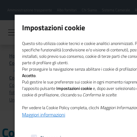
Menu
Salta
Amministrazione trasparente
Albo fornitori
Chi Siamo
Sistema Camerale
R
al
hamburgher
contenuto
i
principale
Impostazioni cookie
Questo sito utilizza cookie tecnici e cookie analitici anonimizzati.
specifiche funzionalità (condivisione e/o visione di contenuti), p
Home
installati, solo previo suo consenso, cookie di terze parti che cons
Comunicazione istituzionale per il sistema camerale
parte di profilare gli utenti.
Per proseguire la navigazione senza abilitare i cookie di profilazion
Accetto
.
Comunicati Stampa
Può gestire le sue preferenze sui cookie in ogni momento riaprend
Composizione negoziata della crisi d’impresa: la
l'apposito pulsante
Impostazioni cookie
e, dopo aver selezionato 
fotografia delle 217 istanze nell’Osservatorio di
cookie di profilazione, cliccando su
Conferma le scelte
.
Unioncamere
Per vedere la Cookie Policy completa, clicchi
Maggiori Informazio
Maggiori informazioni
Composizione negoziata