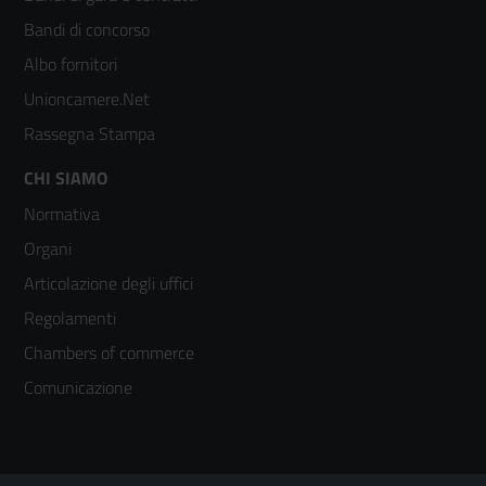
colonna
Bandi di concorso
2
Albo fornitori
Unioncamere.Net
Rassegna Stampa
Footer
CHI SIAMO
Normativa
menù
Organi
colonna
Articolazione degli uffici
3
Regolamenti
Chambers of commerce
Comunicazione