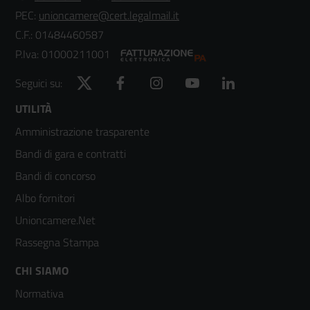
PEC:
unioncamere@cert.legalmail.it
C.F.: 01484460587
P.Iva: 01000211001
Twitter
Facebook
Instagram
YouTube
LinkedIn
Seguici su:
Footer
UTILITÀ
Amministrazione trasparente
menù
Bandi di gara e contratti
colonna
Bandi di concorso
2
Albo fornitori
Unioncamere.Net
Rassegna Stampa
Footer
CHI SIAMO
Normativa
menù