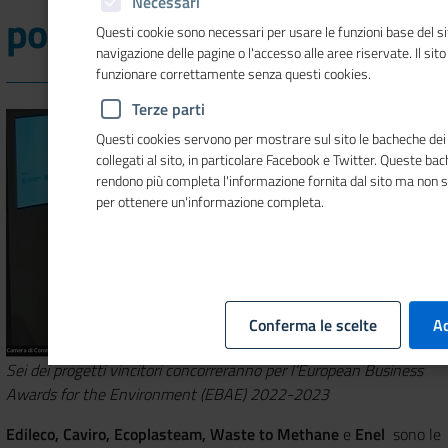
Necessari
podio
Questi cookie sono necessari per usare le funzioni base del si
navigazione delle pagine o l'accesso alle aree riservate. Il sit
funzionare correttamente senza questi cookies.
Terze parti
Questi cookies servono per mostrare sul sito le bacheche dei 
collegati al sito, in particolare Facebook e Twitter. Queste ba
rendono più completa l'informazione fornita dal sito ma non 
per ottenere un'informazione completa.
Conferma le scelte
Ac
Sei dei progetti vincitori concorreranno per l’European Business
Awards for the Environment (EBAE) 2022-2023
Edileco, Caviro, Ecoplasteam, Waste to Methane
e
Enel
sono le