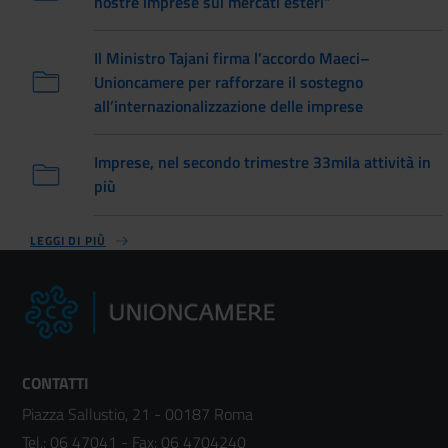
nostre imprese sui mercati esteri”
Il Ministro Tajani firma l’accordo Maeci–
Unioncamere per rafforzare il sostegno
all’internazionalizzazione delle imprese
Imprese, nel secondo trimestre 33mila attività in
più
LEGGI DI PIÙ
CONTATTI
Piazza Sallustio, 21 - 00187 Roma
Tel.:
06 47041
- Fax:
06 4704240