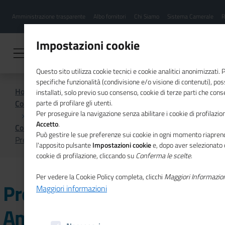
Menu
Salta
Amministrazione trasparente
Albo fornitori
Chi Siamo
Sistema Camerale
R
al
hamburgher
contenuto
i
principale
Impostazioni cookie
Questo sito utilizza cookie tecnici e cookie analitici anonimizzati.
specifiche funzionalità (condivisione e/o visione di contenuti), p
Home
installati, solo previo suo consenso, cookie di terze parti che cons
Comunicazione istituzionale per il sistema camerale
parte di profilare gli utenti.
Per proseguire la navigazione senza abilitare i cookie di profilazion
Accetto
.
Comunicati Stampa
Può gestire le sue preferenze sui cookie in ogni momento riaprend
Premio Impresa Ambiente, 5 aziende sul podio
l'apposito pulsante
Impostazioni cookie
e, dopo aver selezionato 
cookie di profilazione, cliccando su
Conferma le scelte
.
Per vedere la Cookie Policy completa, clicchi
Maggiori Informazio
Premio Impresa
Maggiori informazioni
Ambiente, 5 aziende sul