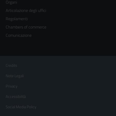
Organi
colonna
Articolazione degli uffici
3
Regolamenti
Chambers of commerce
Comunicazione
Sezione Link Utili
Footer
Credits
Menù
Note Legali
orizzontale
Privacy
Accessibilità
Social Media Policy