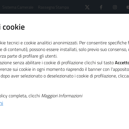
Sistema Camerale
Rassegna Stampa
 cookie
kie tecnici e cookie analitici anonimizzati. Per consentire specifiche 
e di contenuti), possono essere installati, solo previo suo consenso, c
a parte di profilare gli utenti.
 il sistema camerale
Primo Piano
zione senza abilitare i cookie di profilazione clicchi sul tasto
Accett
one Edison presentano il Rapporto I.T.A.L.I.A. 2019
ferenze sui cookie in ogni momento riaprendo il banner con l'apposit
 dopo aver selezionato o deselezionato i cookie di profilazione, clic
T
la,
licy completa, clicchi
Maggiori Informazioni
ni
T
ndazione Edison