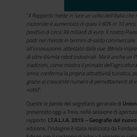
“
Il Rapporto mette in luce un volto dell’Italia che
nazionale è aumentato di quasi il 60% in 10 anni
positivo di circa 39 miliardi di euro. Il nostro Pae
posti nel mondo in termini di saldo commerciale. 
all’innovazione, attestato dalle sue 38mila impres
di oltre 64mila robot industriali. Ma è anche un P
tradizioni, come mostra il primato dell’agricoltura
anno, conferma la propria attrattività turistica, 
grazie al crescente numero di pernottamenti di vi
notti)
”.
Queste le parole del segretario generale di
Union
presentato oggi a Treia, nella sessione di apertur
rapporto
I.T.A.L.I.A. 2019 – Geografie del nuovo
edizione, l'indagine è stata realizzata da Fond
Edison con il sostegno di Intesa Sanpaolo in col