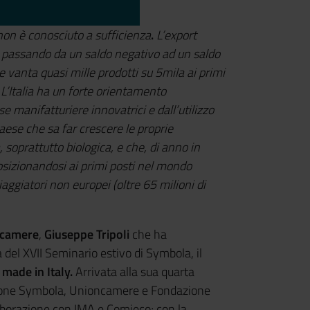
 non è conosciuto a sufficienza
.
L’export
, passando da un saldo negativo ad un saldo
se vanta quasi mille prodotti su 5mila ai primi
L’Italia ha un forte orientamento
e manifatturiere innovatrici e dall’utilizzo
aese che sa far crescere le proprie
, soprattutto biologica, e che, di anno in
posizionandosi ai primi posti nel mondo
aggiatori non europei (oltre 65 milioni di
camere
,
Giuseppe Tripoli
che ha
a del XVII Seminario estivo di Symbola, il
 made in Italy.
Arrivata alla sua quarta
azione Symbola, Unioncamere e Fondazione
laborazione con IMA e Comieco; con la