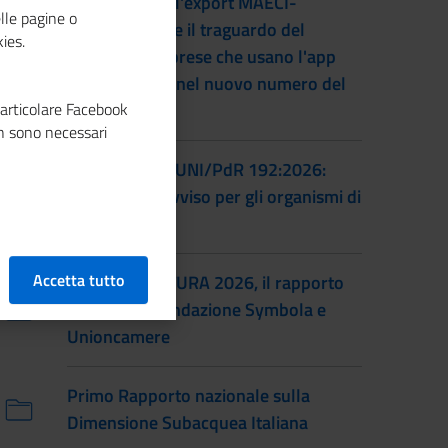
L'accordo per l'export MAECI-
lle pagine o
Unioncamere e il traguardo del
ies.
numero di imprese che usano l'app
Impresa Italia nel nuovo numero del
particolare Facebook
magazine
n sono necessari
Certificazione UNI/PdR 192:2026:
pubblicato l'avviso per gli organismi di
certificazione
Accetta tutto
IO SONO CULTURA 2026, il rapporto
annuale di Fondazione Symbola e
Unioncamere
Primo Rapporto nazionale sulla
Dimensione Subacquea Italiana