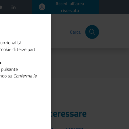
Accedi all'area
riservata
Cerca
funzionalità
ookie di terze parti
o
.
o pulsante
cando su
Conferma le
i Potrebbe Interessare
i Potrebbe Interessare