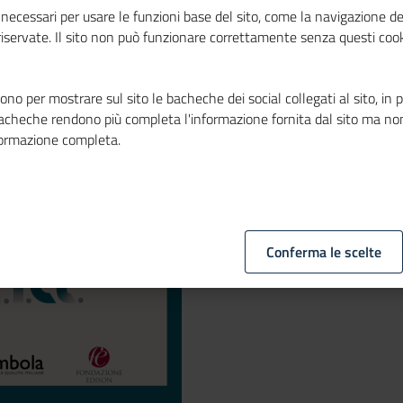
rto I.T.A.L.I.A.
necessari per usare le funzioni base del sito, come la navigazione de
 riservate. Il sito non può funzionare correttamente senza questi cook
no per mostrare sul sito le bacheche dei social collegati al sito, in 
bacheche rendono più completa l'informazione fornita dal sito ma no
formazione completa.
Conferma le scelte