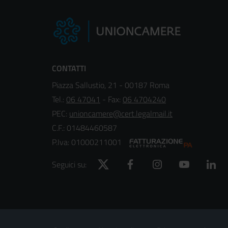
CONTATTI
Piazza Sallustio, 21 - 00187 Roma
Tel.:
06 47041
- Fax:
06 4704240
PEC:
unioncamere@cert.legalmail.it
C.F.: 01484460587
P.Iva: 01000211001
Twitter
Facebook
Instagram
YouTube
Lin
Seguici su:
Footer
Sezione Link Utili