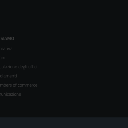
ooter
 SIAMO
mativa
enù
ani
olonna
colazione degli uffici
olamenti
mbers of commerce
unicazione