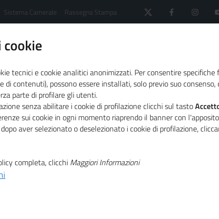
Sistema Camerale
Rassegna Stampa
 cookie
kie tecnici e cookie analitici anonimizzati. Per consentire specifiche 
e di contenuti), possono essere installati, solo previo suo consenso, c
a parte di profilare gli utenti.
 il sistema camerale
Primo Piano
zione senza abilitare i cookie di profilazione clicchi sul tasto
Accett
rraneo nel nuovo numero di Mosaico Europa
ferenze sui cookie in ogni momento riaprendo il banner con l'apposit
 dopo aver selezionato o deselezionato i cookie di profilazione, clic
T
rti tra Europa e
licy completa, clicchi
Maggiori Informazioni
ni
T
 nuovo numero di