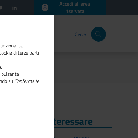
Accedi all'area
riservata
Cerca
funzionalità
ookie di terze parti
o
.
o pulsante
cando su
Conferma le
i Potrebbe Interessare
i Potrebbe Interessare