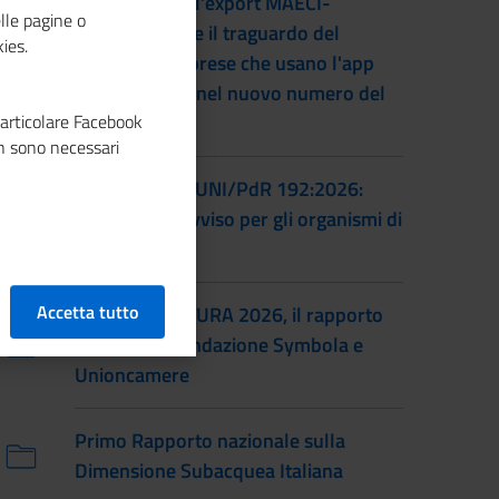
L'accordo per l'export MAECI-
lle pagine o
Unioncamere e il traguardo del
ies.
numero di imprese che usano l'app
Impresa Italia nel nuovo numero del
particolare Facebook
magazine
n sono necessari
Certificazione UNI/PdR 192:2026:
pubblicato l'avviso per gli organismi di
certificazione
Accetta tutto
IO SONO CULTURA 2026, il rapporto
annuale di Fondazione Symbola e
Unioncamere
Primo Rapporto nazionale sulla
Dimensione Subacquea Italiana