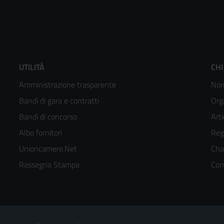
Footer
F
UTILITÀ
CHI
Amministrazione trasparente
Nor
menù
m
Bandi di gara e contratti
Org
colonna
c
Bandi di concorso
Arti
Albo fornitori
Reg
2
3
Unioncamere.Net
Cha
kedIn
Rassegna Stampa
Com