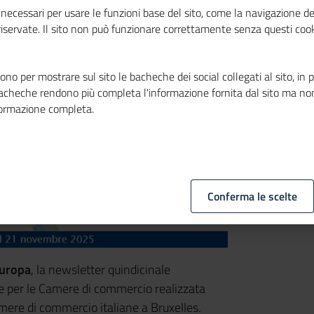
necessari per usare le funzioni base del sito, come la navigazione de
 riservate. Il sito non può funzionare correttamente senza questi cook
no per mostrare sul sito le bacheche dei social collegati al sito, in 
bacheche rendono più completa l'informazione fornita dal sito ma no
formazione completa.
Conferma le scelte
uropa
, la newsletter quindicinale
sse per le Camere di commercio realizzata
amere di commercio italiane a Bruxelles.