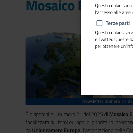
Mosaico Europa
Questi cookie sono 
l'accesso alle aree
Terze parti
Questi cookies servo
e Twitter. Queste 
per ottenere un'in
È disponibile il numero 21 del 2025 di
Mosaico E
focalizzata sui temi europei di prioritario intere
da
Unioncamere Europa
, l’associazione delle C