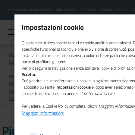
Menu
Salta
Amministrazione trasparente
Albo fornitori
Chi Siamo
Sistema Camerale
R
al
hamburgher
contenuto
i
principale
Impostazioni cookie
Questo sito utilizza cookie tecnici e cookie analitici anonimizzati.
specifiche funzionalità (condivisione e/o visione di contenuti), p
Home
installati, solo previo suo consenso, cookie di terze parti che cons
Comunicazione istituzionale per il sistema camerale
parte di profilare gli utenti.
Per proseguire la navigazione senza abilitare i cookie di profilazion
Accetto
.
Primo Piano
Può gestire le sue preferenze sui cookie in ogni momento riaprend
Piu' forte il ruolo della cultura nell'economia italiana: i
l'apposito pulsante
Impostazioni cookie
e, dopo aver selezionato 
dati di "Io sono cultura" 2019 il rapporto annuale di
cookie di profilazione, cliccando su
Conferma le scelte
.
Symbola e Unioncamere
Per vedere la Cookie Policy completa, clicchi
Maggiori Informazio
Maggiori informazioni
Piu' forte il ruolo della