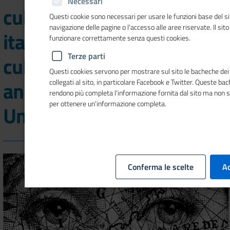
Necessari
cultura nell'economia
Questi cookie sono necessari per usare le funzioni base del si
navigazione delle pagine o l'accesso alle aree riservate. Il sit
italiana: i dati di "Io sono
funzionare correttamente senza questi cookies.
Terze parti
cultura" 2019 il rapporto
Questi cookies servono per mostrare sul sito le bacheche dei 
annuale di Symbola e
collegati al sito, in particolare Facebook e Twitter. Queste ba
rendono più completa l'informazione fornita dal sito ma non 
per ottenere un'informazione completa.
Unioncamere
Conferma le scelte
Ac