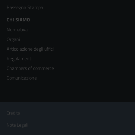
Rassegna Stampa
Footer
CHI SIAMO
Normativa
menù
Organi
colonna
Articolazione degli uffici
3
Regolamenti
Chambers of commerce
Comunicazione
Sezione Link Utili
Footer
Credits
Menù
Note Legali
orizzontale