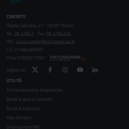
CONTATTI
Piazza Sallustio, 21 - 00187 Roma
Tel.:
06 47041
- Fax:
06 4704240
PEC:
unioncamere@cert.legalmail.it
C.F.: 01484460587
P.Iva: 01000211001
Twitter
Facebook
Instagram
YouTube
LinkedIn
Seguici su:
Footer
UTILITÀ
Amministrazione trasparente
menù
Bandi di gara e contratti
colonna
Bandi di concorso
2
Albo fornitori
Unioncamere.Net