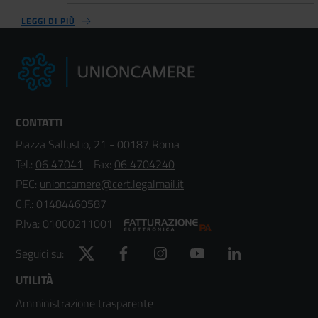
LEGGI DI PIÙ
CONTATTI
Piazza Sallustio, 21 - 00187 Roma
Tel.:
06 47041
- Fax:
06 4704240
PEC:
unioncamere@cert.legalmail.it
C.F.: 01484460587
P.Iva: 01000211001
Twitter
Facebook
Instagram
YouTube
LinkedIn
Seguici su:
Footer
UTILITÀ
Amministrazione trasparente
menù