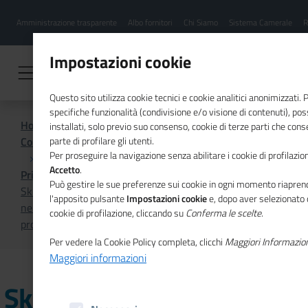
Menu
Salta
Amministrazione trasparente
Albo fornitori
Chi Siamo
Sistema Camerale
R
al
hamburgher
contenuto
i
principale
Impostazioni cookie
Questo sito utilizza cookie tecnici e cookie analitici anonimizzati.
specifiche funzionalità (condivisione e/o visione di contenuti), p
Home
installati, solo previo suo consenso, cookie di terze parti che cons
Comunicazione istituzionale per il sistema camerale
parte di profilare gli utenti.
Per proseguire la navigazione senza abilitare i cookie di profilazion
Accetto
.
Primo Piano
Può gestire le sue preferenze sui cookie in ogni momento riaprend
Skills and Education Pilot: investire nelle competenze e
l'apposito pulsante
Impostazioni cookie
e, dopo aver selezionato 
nell'istruzione. Questionario di Eurochambres sul nuovo
cookie di profilazione, cliccando su
Conferma le scelte
.
progetto della Commissione europea
Per vedere la Cookie Policy completa, clicchi
Maggiori Informazio
Maggiori informazioni
Skills and Education Pilot: