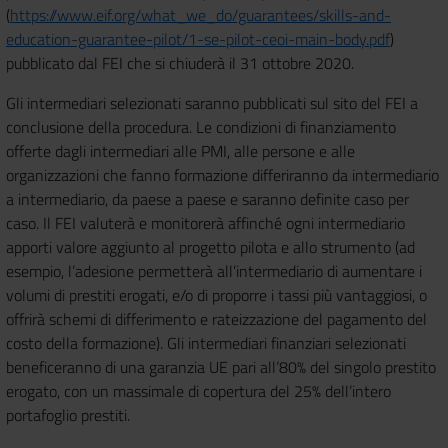
(
https://www.eif.org/what_we_do/guarantees/skills-and-
education-guarantee-pilot/1-se-pilot-ceoi-main-body.pdf
)
pubblicato dal FEI che si chiuderà il 31 ottobre 2020.
Gli intermediari selezionati saranno pubblicati sul sito del FEI a
conclusione della procedura. Le condizioni di finanziamento
offerte dagli intermediari alle PMI, alle persone e alle
organizzazioni che fanno formazione differiranno da intermediario
a intermediario, da paese a paese e saranno definite caso per
caso. Il FEI valuterà e monitorerà affinché ogni intermediario
apporti valore aggiunto al progetto pilota e allo strumento (ad
esempio, l’adesione permetterà all’intermediario di aumentare i
volumi di prestiti erogati, e/o di proporre i tassi più vantaggiosi, o
offrirà schemi di differimento e rateizzazione del pagamento del
costo della formazione). Gli intermediari finanziari selezionati
beneficeranno di una garanzia UE pari all’80% del singolo prestito
erogato, con un massimale di copertura del 25% dell’intero
portafoglio prestiti.