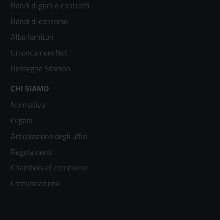
Bandi di gara e contratti
colonna
Bandi di concorso
2
Albo fornitori
Unioncamere.Net
Rassegna Stampa
Footer
CHI SIAMO
Normativa
menù
Organi
colonna
Articolazione degli uffici
3
Regolamenti
Chambers of commerce
Comunicazione