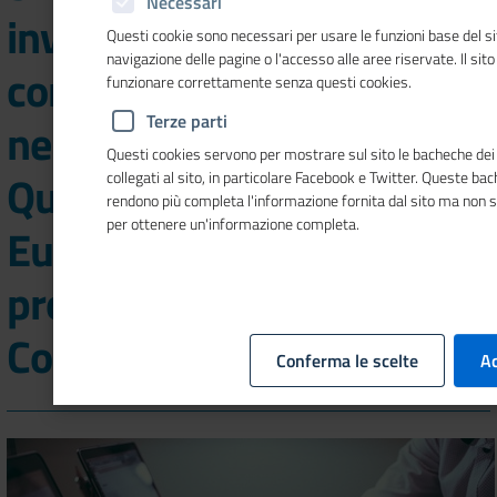
Necessari
investire nelle
Questi cookie sono necessari per usare le funzioni base del si
navigazione delle pagine o l'accesso alle aree riservate. Il sit
competenze e
funzionare correttamente senza questi cookies.
Terze parti
nell'istruzione.
Questi cookies servono per mostrare sul sito le bacheche dei 
Questionario di
collegati al sito, in particolare Facebook e Twitter. Queste ba
rendono più completa l'informazione fornita dal sito ma non 
per ottenere un'informazione completa.
Eurochambres sul nuovo
progetto della
Commissione europea
Conferma le scelte
Ac