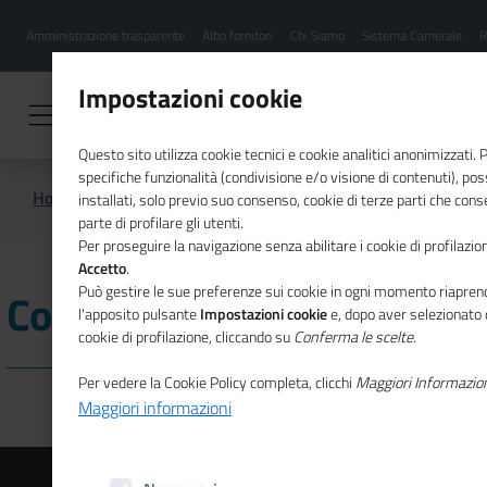
Menu
Salta
Amministrazione trasparente
Albo fornitori
Chi Siamo
Sistema Camerale
R
al
hamburgher
contenuto
i
principale
Impostazioni cookie
Questo sito utilizza cookie tecnici e cookie analitici anonimizzati.
specifiche funzionalità (condivisione e/o visione di contenuti), p
Home
CSR
Comunicazione
installati, solo previo suo consenso, cookie di terze parti che cons
parte di profilare gli utenti.
Per proseguire la navigazione senza abilitare i cookie di profilazion
Accetto
.
Può gestire le sue preferenze sui cookie in ogni momento riaprend
Comunicazione
l'apposito pulsante
Impostazioni cookie
e, dopo aver selezionato 
cookie di profilazione, cliccando su
Conferma le scelte
.
Per vedere la Cookie Policy completa, clicchi
Maggiori Informazio
Maggiori informazioni