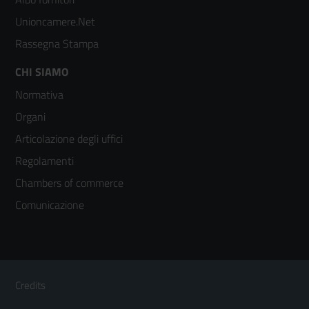
2
Unioncamere.Net
Rassegna Stampa
Footer
CHI SIAMO
Normativa
menù
Organi
colonna
Articolazione degli uffici
3
Regolamenti
Chambers of commerce
Comunicazione
Sezione Link Utili
Footer
Credits
Menù