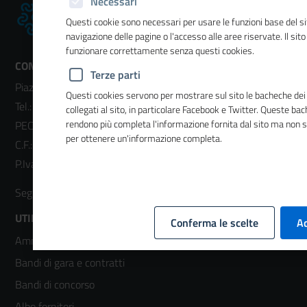
Necessari
Questi cookie sono necessari per usare le funzioni base del si
navigazione delle pagine o l'accesso alle aree riservate. Il sit
funzionare correttamente senza questi cookies.
CONTATTI
Terze parti
Piazza Sallustio, 21 - 00187 Roma
Questi cookies servono per mostrare sul sito le bacheche dei 
Tel.:
06 47041
- Fax:
06 4704240
collegati al sito, in particolare Facebook e Twitter. Queste ba
rendono più completa l'informazione fornita dal sito ma non 
PEC:
unioncamere@cert.legalmail.it
per ottenere un'informazione completa.
C.F.: 01484460587
P.Iva: 01000211001
Twitter
Facebook
Instagram
YouTube
LinkedIn
Seguici su:
Footer
UTILITÀ
Conferma le scelte
Ac
Amministrazione trasparente
menù
Bandi di gara e contratti
colonna
Bandi di concorso
Albo fornitori