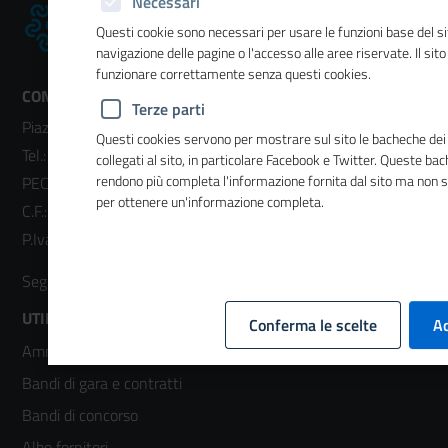
Necessari
Questi cookie sono necessari per usare le funzioni base del si
navigazione delle pagine o l'accesso alle aree riservate. Il sit
funzionare correttamente senza questi cookies.
CONTATTI
Terze parti
Piazza Sallustio, 21 - 00187 Roma
Questi cookies servono per mostrare sul sito le bacheche dei 
Tel.:
06 47041
- Fax:
06 4704240
collegati al sito, in particolare Facebook e Twitter. Queste ba
rendono più completa l'informazione fornita dal sito ma non 
PEC:
unioncamere@cert.legalmail.it
per ottenere un'informazione completa.
C.F.: 01484460587
P.Iva: 01000211001
Twitter
Facebook
Instagram
YouTube
LinkedIn
Seguici su:
Footer
UTILITÀ
Conferma le scelte
Ac
Amministrazione trasparente
menù
Bandi di gara e contratti
colonna
Bandi di concorso
Albo fornitori