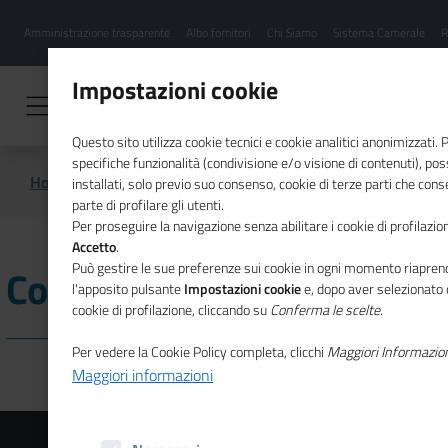
Menu
Salta
Amministrazione trasparente
Albo fornitori
Chi Siamo
Sistema Camerale
R
al
hamburgher
contenuto
i
principale
Impostazioni cookie
Questo sito utilizza cookie tecnici e cookie analitici anonimizzati.
specifiche funzionalità (condivisione e/o visione di contenuti), p
Home
CSR
Comunicazione
installati, solo previo suo consenso, cookie di terze parti che cons
parte di profilare gli utenti.
Per proseguire la navigazione senza abilitare i cookie di profilazion
Accetto
.
Può gestire le sue preferenze sui cookie in ogni momento riaprend
Comunicazione
l'apposito pulsante
Impostazioni cookie
e, dopo aver selezionato 
cookie di profilazione, cliccando su
Conferma le scelte
.
Per vedere la Cookie Policy completa, clicchi
Maggiori Informazio
Maggiori informazioni