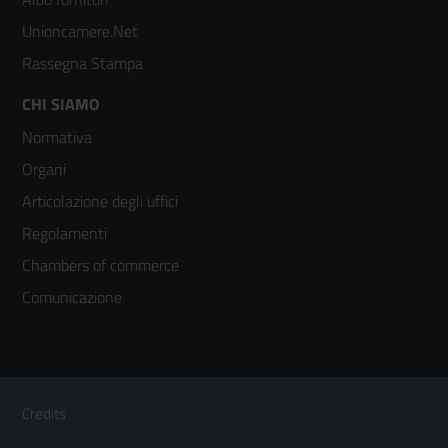
2
Unioncamere.Net
Rassegna Stampa
Footer
CHI SIAMO
Normativa
menù
Organi
colonna
Articolazione degli uffici
3
Regolamenti
Chambers of commerce
Comunicazione
Sezione Link Utili
Footer
Credits
Menù