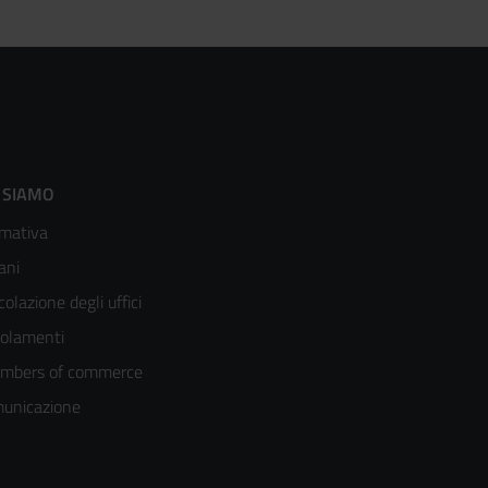
ooter
 SIAMO
mativa
enù
ani
olonna
colazione degli uffici
olamenti
mbers of commerce
unicazione