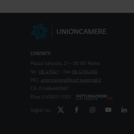
CONTATTI
Piazza Sallustio, 21 - 00187 Roma
Tel.:
06 47041
- Fax:
06 4704240
PEC:
unioncamere@cert.legalmail.it
C.F.: 01484460587
P.Iva: 01000211001
Twitter
Facebook
Instagram
YouTube
Lin
Seguici su: