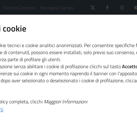
Sistema Camerale
Rassegna Stampa
 cookie
kie tecnici e cookie analitici anonimizzati. Per consentire specifiche 
e di contenuti), possono essere installati, solo previo suo consenso, c
a parte di profilare gli utenti.
M. Boario di Davide Adriano Boario e C. Sas
zione senza abilitare i cookie di profilazione clicchi sul tasto
Accett
ferenze sui cookie in ogni momento riaprendo il banner con l'apposit
 dopo aver selezionato o deselezionato i cookie di profilazione, clic
e Adriano Boario e C. S
licy completa, clicchi
Maggiori Informazioni
ni
idica
S.a.s.
 Commercio
CCIAA Torino