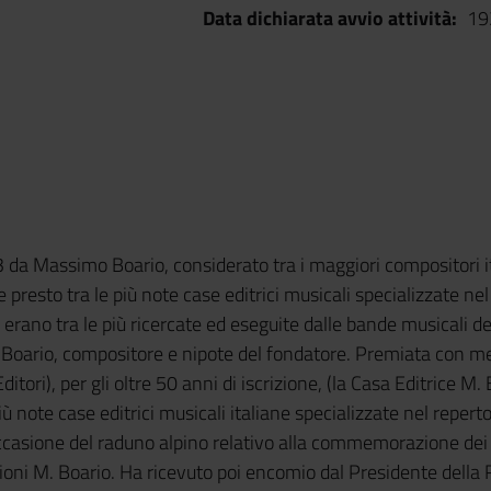
Data dichiarata avvio attività
19
 da Massimo Boario, considerato tra i maggiori compositori i
 presto tra le più note case editrici musicali specializzate nel
erano tra le più ricercate ed eseguite dalle bande musicali de
de Boario, compositore e nipote del fondatore. Premiata con m
tori), per gli oltre 50 anni di iscrizione, (la Casa Editrice M. B
iù note case editrici musicali italiane specializzate nel reper
ccasione del raduno alpino relativo alla commemorazione dei 15
izioni M. Boario. Ha ricevuto poi encomio dal Presidente della