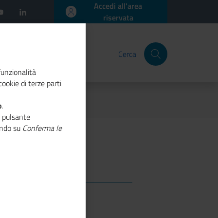
Accedi all'area
riservata
Cerca
funzionalità
ookie di terze parti
o
.
o pulsante
cando su
Conferma le
as