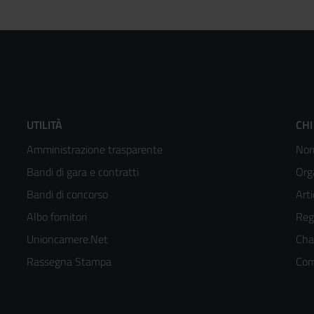
Footer
F
UTILITÀ
CHI
Amministrazione trasparente
Nor
menù
m
Bandi di gara e contratti
Org
colonna
c
Bandi di concorso
Arti
Albo fornitori
Reg
2
3
Unioncamere.Net
Cha
kedIn
Rassegna Stampa
Com