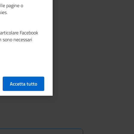
lle pagine o
ies.
particolare Facebook
n sono necessari
Accetta tutto