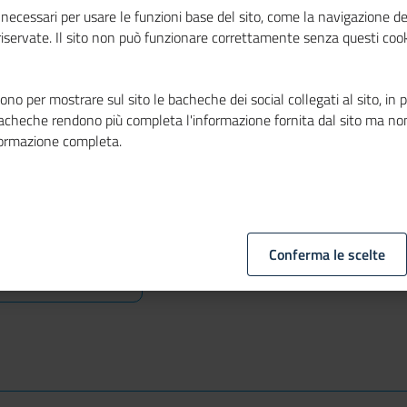
ommercio
necessari per usare le funzioni base del sito, come la navigazione de
 riservate. Il sito non può funzionare correttamente senza questi cook
www.mboario.com
esa
davide.boario@gmail.com
no per mostrare sul sito le bacheche dei social collegati al sito, in 
bacheche rendono più completa l'informazione fornita dal sito ma no
formazione completa.
Conferma le scelte