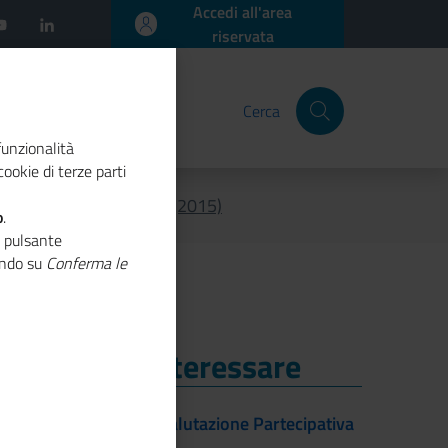
Accedi all'area
riservata
Cerca
funzionalità
ookie di terze parti
triennale anticorruzione (2015)
o
.
o pulsante
cando su
Conferma le
i Potrebbe Interessare
i Potrebbe Interessare
Linee guida Valutazione Partecipativa