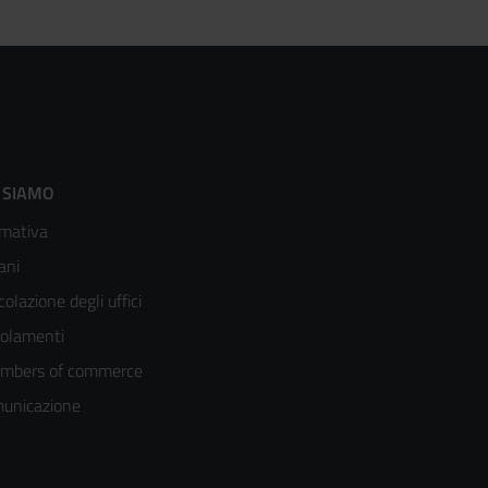
ooter
 SIAMO
mativa
enù
ani
olonna
colazione degli uffici
olamenti
mbers of commerce
unicazione