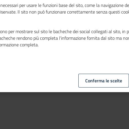
necessari per usare le funzioni base del sito, come la navigazione de
uida per la redazione del Piano triennale di
 riservate. Il sito non può funzionare correttamente senza questi cook
nibili sulla piattaforma Agorà.
no per mostrare sul sito le bacheche dei social collegati al sito, in 
bacheche rendono più completa l'informazione fornita dal sito ma no
formazione completa.
revenzione corruzione Cdc
Conferma le scelte
Condividi
Altre azioni