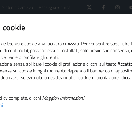
Sistema Camerale
Rassegna Stampa
 cookie
kie tecnici e cookie analitici anonimizzati. Per consentire specifiche 
e di contenuti), possono essere installati, solo previo suo consenso, c
a parte di profilare gli utenti.
Linee guida Unioncamere
Linee guida per il Piano 
zione senza abilitare i cookie di profilazione clicchi sul tasto
Accett
ferenze sui cookie in ogni momento riaprendo il banner con l'apposit
 dopo aver selezionato o deselezionato i cookie di profilazione, clic
T
Piano triennale
licy completa, clicchi
Maggiori Informazioni
T
015)
ni