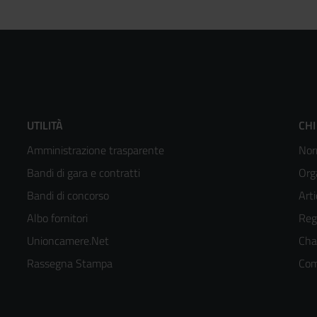
Footer
F
UTILITÀ
CHI
Amministrazione trasparente
Nor
menù
m
Bandi di gara e contratti
Org
colonna
c
Bandi di concorso
Arti
Albo fornitori
Reg
2
3
Unioncamere.Net
Cha
kedIn
Rassegna Stampa
Com