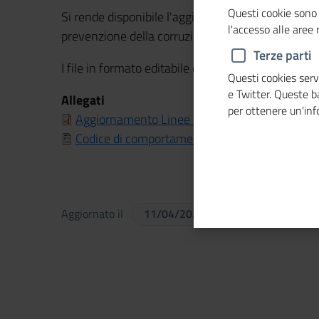
Questi cookie sono 
Si rende disponibile l'aggiornamento delle linee g
l'accesso alle aree
prevenzione della corruzione.
Terze parti
I file in formato editabile e gli allegati sono dispo
Questi cookies servo
e Twitter. Queste 
Allegati
per ottenere un'in
Aggiornamento Linee Guida Piano triennale p
Codice di comportamento Cdc - Format
Aggiornato il
11/04/2022
11:07