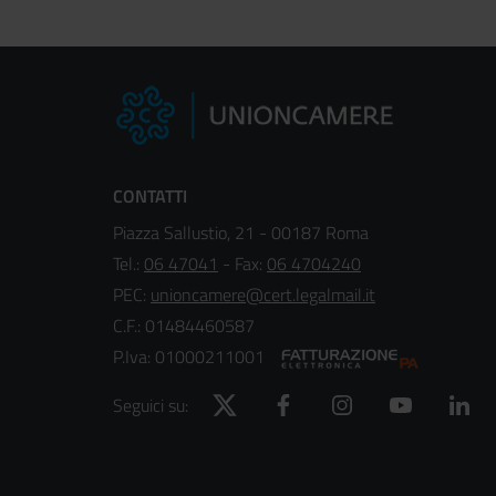
CONTATTI
Piazza Sallustio, 21 - 00187 Roma
Tel.:
06 47041
- Fax:
06 4704240
PEC:
unioncamere@cert.legalmail.it
C.F.: 01484460587
P.Iva: 01000211001
Twitter
Facebook
Instagram
YouTube
Lin
Seguici su: