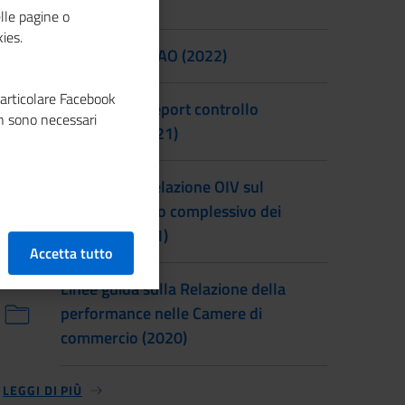
(2021)
lle pagine o
ies.
Linee guida PIAO (2022)
particolare Facebook
Linee guida Report controllo
n sono necessari
strategico (2021)
Linee guida Relazione OIV sul
funzionamento complessivo dei
controlli (2021)
Accetta tutto
Linee guida sulla Relazione della
performance nelle Camere di
commercio (2020)
LEGGI DI PIÙ