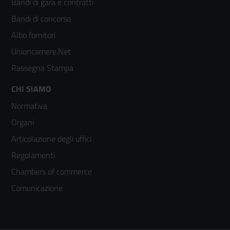
Bandi di gara e contratti
colonna
Bandi di concorso
2
Albo fornitori
Unioncamere.Net
Rassegna Stampa
Footer
CHI SIAMO
Normativa
menù
Organi
colonna
Articolazione degli uffici
3
Regolamenti
Chambers of commerce
Comunicazione