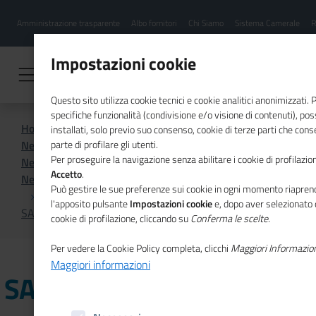
Menu
Salta
Amministrazione trasparente
Albo fornitori
Chi Siamo
Sistema Camerale
R
al
hamburgher
contenuto
i
principale
Impostazioni cookie
Questo sito utilizza cookie tecnici e cookie analitici anonimizzati.
specifiche funzionalità (condivisione e/o visione di contenuti), p
Home
Sistema Camerale
installati, solo previo suo consenso, cookie di terze parti che cons
News dal sistema camerale
parte di profilare gli utenti.
Per proseguire la navigazione senza abilitare i cookie di profilazion
News dal sistema camerale - Archivio 2022
Accetto
.
News dal sistema camerale - Archivio novembre 2022
Può gestire le sue preferenze sui cookie in ogni momento riaprend
l'apposito pulsante
Impostazioni cookie
e, dopo aver selezionato 
SASSARI - Nuove competenze per nuove professioni
cookie di profilazione, cliccando su
Conferma le scelte
.
Per vedere la Cookie Policy completa, clicchi
Maggiori Informazio
Maggiori informazioni
SASSARI - Nuove