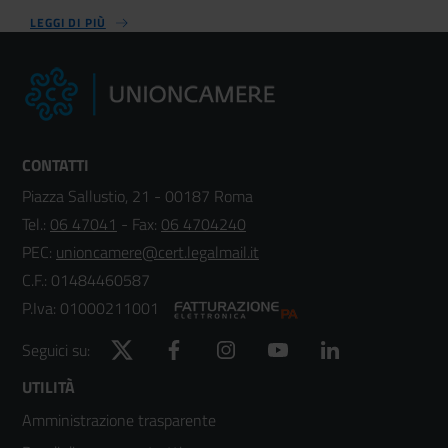
LEGGI DI PIÙ
CONTATTI
Piazza Sallustio, 21 - 00187 Roma
Tel.:
06 47041
- Fax:
06 4704240
PEC:
unioncamere@cert.legalmail.it
C.F.: 01484460587
P.Iva: 01000211001
Twitter
Facebook
Instagram
YouTube
LinkedIn
Seguici su:
Footer
UTILITÀ
Amministrazione trasparente
menù