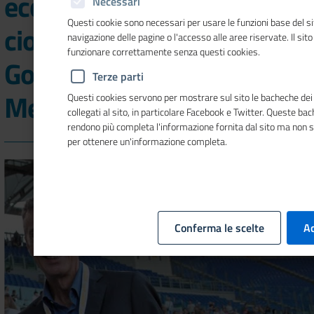
eccellenze dei territori
Necessari
Questi cookie sono necessari per usare le funzioni base del si
ciociaro e pontino al
navigazione delle pagine o l'accesso alle aree riservate. Il sit
funzionare correttamente senza questi cookies.
Golden Gala "Pietro
Terze parti
Mennea"
Questi cookies servono per mostrare sul sito le bacheche dei 
collegati al sito, in particolare Facebook e Twitter. Queste ba
rendono più completa l'informazione fornita dal sito ma non 
per ottenere un'informazione completa.
Conferma le scelte
Ac