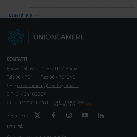
LEGGI DI PIÙ
CONTATTI
Piazza Sallustio, 21 - 00187 Roma
Tel.:
06 47041
- Fax:
06 4704240
PEC:
unioncamere@cert.legalmail.it
C.F.: 01484460587
P.Iva: 01000211001
Twitter
Facebook
Instagram
YouTube
LinkedIn
Seguici su:
Footer
UTILITÀ
Amministrazione trasparente