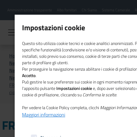
Menu
Salta
Amministrazione trasparente
Albo fornitori
Chi Siamo
Sistema Camerale
R
al
hamburgher
contenuto
i
principale
Impostazioni cookie
Questo sito utilizza cookie tecnici e cookie analitici anonimizzati.
specifiche funzionalità (condivisione e/o visione di contenuti), p
Home
Sistema Camerale
installati, solo previo suo consenso, cookie di terze parti che cons
News dal sistema camerale
parte di profilare gli utenti.
Per proseguire la navigazione senza abilitare i cookie di profilazion
News dal sistema camerale - Archivio 2022
Accetto
.
News dal sistema camerale - Archivio giugno 2022
Può gestire le sue preferenze sui cookie in ogni momento riaprend
FROSINONE - LATINA – Le eccellenze dei territori
l'apposito pulsante
Impostazioni cookie
e, dopo aver selezionato 
ciociaro e pontino al Golden Gala "Pietro Mennea"
cookie di profilazione, cliccando su
Conferma le scelte
.
Per vedere la Cookie Policy completa, clicchi
Maggiori Informazio
Maggiori informazioni
FROSINONE - LATINA – Le