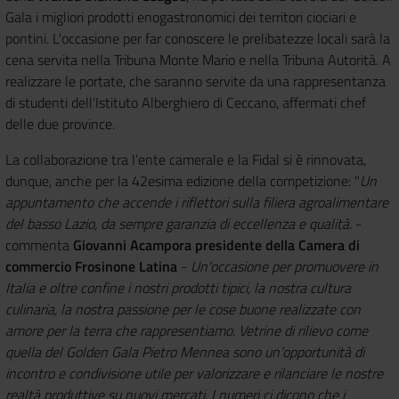
Gala i migliori prodotti enogastronomici dei territori ciociari e
pontini. L'occasione per far conoscere le prelibatezze locali sarà la
cena servita nella Tribuna Monte Mario e nella Tribuna Autorità. A
realizzare le portate, che saranno servite da una rappresentanza
di studenti dell'Istituto Alberghiero di Ceccano, affermati chef
delle due province.
La collaborazione tra l’ente camerale e la Fidal si è rinnovata,
dunque, anche per la 42esima edizione della competizione: "
Un
appuntamento che accende i riflettori sulla filiera agroalimentare
del basso Lazio, da sempre garanzia di eccellenza e qualità.
-
commenta
Giovanni Acampora presidente della Camera di
commercio Frosinone Latina
-
Un'occasione per promuovere in
Italia e oltre confine i nostri prodotti tipici, la nostra cultura
culinaria, la nostra passione per le cose buone realizzate con
amore per la terra che rappresentiamo. Vetrine di rilievo come
quella del Golden Gala Pietro Mennea sono un’opportunità di
incontro e condivisione utile per valorizzare e rilanciare le nostre
realtà produttive su nuovi mercati. I numeri ci dicono che i