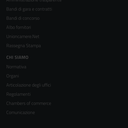
menù
Bandi di gara e contratti
colonna
Bandi di concorso
2
Albo fornitori
Unioncamere.Net
Rassegna Stampa
Footer
CHI SIAMO
Normativa
menù
Organi
colonna
Articolazione degli uffici
3
Regolamenti
Chambers of commerce
Comunicazione