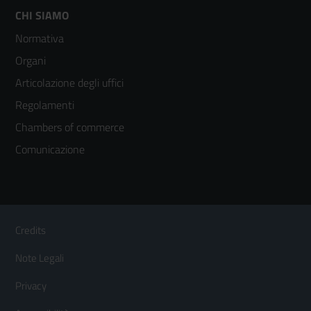
Footer
CHI SIAMO
Normativa
menù
Organi
colonna
Articolazione degli uffici
3
Regolamenti
Chambers of commerce
Comunicazione
Sezione Link Utili
Footer
Credits
Menù
Note Legali
orizzontale
Privacy