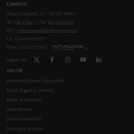
CONTATTI
Piazza Sallustio, 21 - 00187 Roma
Tel.:
06 47041
- Fax:
06 4704240
PEC:
unioncamere@cert.legalmail.it
C.F.: 01484460587
P.Iva: 01000211001
Twitter
Facebook
Instagram
YouTube
LinkedIn
Seguici su:
Footer
UTILITÀ
Amministrazione trasparente
menù
Bandi di gara e contratti
colonna
Bandi di concorso
2
Albo fornitori
Unioncamere.Net
Rassegna Stampa