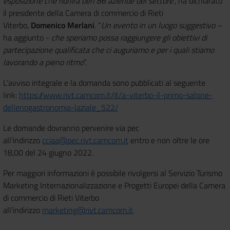
esposizione che riunirà ben 86 aziende del settore
”, ha dichiarato
il presidente della Camera di commercio di Rieti
Viterbo,
Domenico Merlani
. “
Un evento in un luogo suggestivo
–
ha aggiunto -
che speriamo possa raggiungere gli obiettivi di
partecipazione qualificata che ci auguriamo e per i quali stiamo
lavorando a pieno ritmo
”.
L’avviso integrale e la domanda sono pubblicati al seguente
link:
https://www.rivt.camcom.it/it/a-viterbo-il-primo-salone-
dellenogastronomia-laziale_522/
Le domande dovranno pervenire via pec
all’indirizzo
cciaa@pec.rivt.camcom.it
entro e non oltre le ore
18,00 del 24 giugno 2022.
Per maggiori informazioni è possibile rivolgersi al Servizio Turismo
Marketing Internazionalizzazione e Progetti Europei della Camera
di commercio di Rieti Viterbo
all’indirizzo
marketing@rivt.camcom.it
.