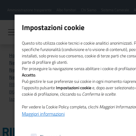
Menu
Salta
Amministrazione trasparente
Albo fornitori
Chi Siamo
Sistema Camerale
R
al
hamburgher
contenuto
i
principale
Impostazioni cookie
Questo sito utilizza cookie tecnici e cookie analitici anonimizzati.
specifiche funzionalità (condivisione e/o visione di contenuti), p
Home
Sistema Camerale
installati, solo previo suo consenso, cookie di terze parti che cons
News dal sistema camerale
parte di profilare gli utenti.
Per proseguire la navigazione senza abilitare i cookie di profilazion
News dal sistema camerale - Archivio 2022
Accetto
.
News dal sistema camerale - Archivio giugno 2022
Può gestire le sue preferenze sui cookie in ogni momento riaprend
RIETI-VITERBO - Pubblicato il bando per la selezione di
l'apposito pulsante
Impostazioni cookie
e, dopo aver selezionato 
86 imprese per il primo Salone dell'enogastronomia
cookie di profilazione, cliccando su
Conferma le scelte
.
laziale
Per vedere la Cookie Policy completa, clicchi
Maggiori Informazio
Maggiori informazioni
RIETI-VITERBO -