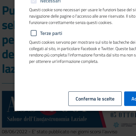
Necessari
Pubblicato il bando per la
Questi cookie sono necessari per usare le funzioni base del si
navigazione delle pagine o l'accesso alle aree riservate. Il sit
selezione di 86 imprese
funzionare correttamente senza questi cookies.
Terze parti
per il primo Salone
Questi cookies servono per mostrare sul sito le bacheche dei 
dell'enogastronomia
collegati al sito, in particolare Facebook e Twitter. Queste ba
rendono più completa l'informazione fornita dal sito ma non 
per ottenere un'informazione completa.
laziale
Conferma le scelte
Ac
08/06/2022 - E' stato pubblicato nei giorni scorsi l’avviso