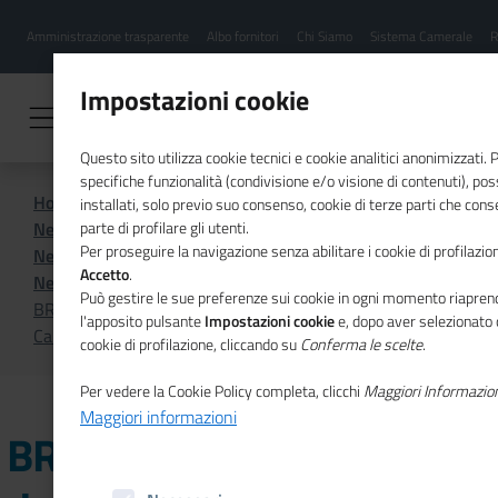
Menu
Salta
Amministrazione trasparente
Albo fornitori
Chi Siamo
Sistema Camerale
R
al
hamburgher
contenuto
i
principale
Impostazioni cookie
Questo sito utilizza cookie tecnici e cookie analitici anonimizzati.
specifiche funzionalità (condivisione e/o visione di contenuti), p
Home
Sistema Camerale
installati, solo previo suo consenso, cookie di terze parti che cons
News dal sistema camerale
parte di profilare gli utenti.
Per proseguire la navigazione senza abilitare i cookie di profilazion
News dal sistema camerale - Archivio 2025
Accetto
.
News dal sistema camerale - Ottobre 2025
Può gestire le sue preferenze sui cookie in ogni momento riaprend
BRESCIA - Cittadella dell'Innovazione: la Giunta della
l'apposito pulsante
Impostazioni cookie
e, dopo aver selezionato 
Camera di commercio approva il protocollo d'intesa
cookie di profilazione, cliccando su
Conferma le scelte
.
Per vedere la Cookie Policy completa, clicchi
Maggiori Informazio
Maggiori informazioni
BRESCIA - Cittadella