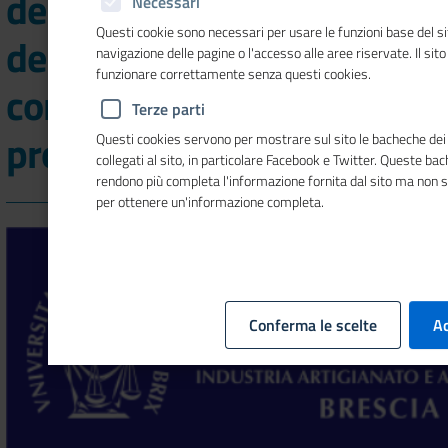
dell'Innovazione: la Giunta
Necessari
Questi cookie sono necessari per usare le funzioni base del si
della Camera di
navigazione delle pagine o l'accesso alle aree riservate. Il sit
funzionare correttamente senza questi cookies.
commercio approva il
Terze parti
protocollo d'intesa
Questi cookies servono per mostrare sul sito le bacheche dei 
collegati al sito, in particolare Facebook e Twitter. Queste ba
rendono più completa l'informazione fornita dal sito ma non 
per ottenere un'informazione completa.
Conferma le scelte
Ac