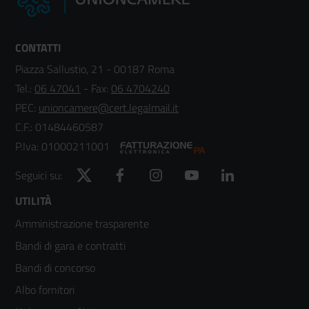
CONTATTI
Piazza Sallustio, 21 - 00187 Roma
Tel.:
06 47041
- Fax:
06 4704240
PEC:
unioncamere@cert.legalmail.it
C.F.: 01484460587
P.Iva: 01000211001
Twitter
Facebook
Instagram
YouTube
LinkedIn
Seguici su:
Footer
UTILITÀ
Amministrazione trasparente
menù
Bandi di gara e contratti
colonna
Bandi di concorso
2
Albo fornitori