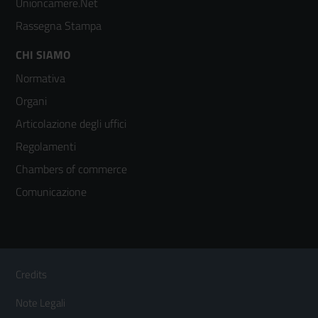
Unioncamere.Net
Rassegna Stampa
Footer
CHI SIAMO
Normativa
menù
Organi
colonna
Articolazione degli uffici
3
Regolamenti
Chambers of commerce
Comunicazione
Sezione Link Utili
Footer
Credits
Menù
Note Legali