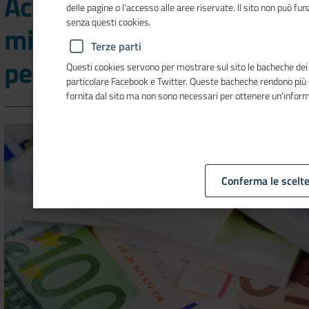
AccelerUP 2025, nuova
delle pagine o l'accesso alle aree riservate. Il sito non può f
senza questi cookies.
misura da 300.000 euro
Terze parti
per cinque startup
Questi cookies servono per mostrare sul sito le bacheche dei so
particolare Facebook e Twitter. Queste bacheche rendono più
fornita dal sito ma non sono necessari per ottenere un'infor
Conferma le scelt