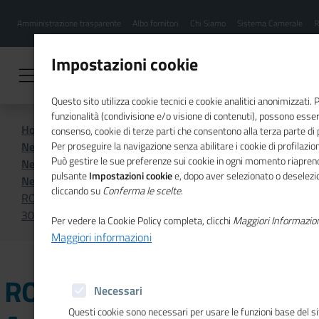
Menu
Salta
Amministrazione trasparente
Albo fornitori
Chi Siamo
Sistema Camerale
R
al
hamburgher
contenuto
i
principale
Impostazioni cookie
Questo sito utilizza cookie tecnici e cookie analitici anonimizzati.
funzionalità (condivisione e/o visione di contenuti), possono essere
Home
Sistema Camerale
consenso, cookie di terze parti che consentono alla terza parte di pr
News dal sistema camerale
Per proseguire la navigazione senza abilitare i cookie di profilazion
Può gestire le sue preferenze sui cookie in ogni momento riaprend
News dal sistema camerale - Archivio 2025
pulsante
Impostazioni cookie
e, dopo aver selezionato o deselezion
News dal sistema camerale - Ottobre 2025
cliccando su
Conferma le scelte
.
ROMAGNA - Bando AccelerUP 2025, nuova misura da
300.000 euro per cinque startup
Per vedere la Cookie Policy completa, clicchi
Maggiori Informazio
Maggiori informazioni
ROMAGNA - Bando
Necessari
Questi cookie sono necessari per usare le funzioni base del s