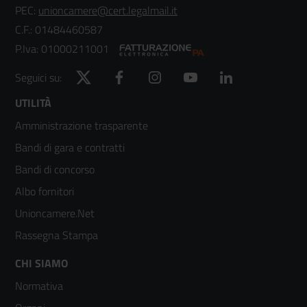
PEC:
unioncamere@cert.legalmail.it
C.F.: 01484460587
P.Iva: 01000211001
Twitter
Facebook
Instagram
YouTube
LinkedIn
Seguici su:
Footer
UTILITÀ
Amministrazione trasparente
menù
Bandi di gara e contratti
colonna
Bandi di concorso
2
Albo fornitori
Unioncamere.Net
Rassegna Stampa
Footer
CHI SIAMO
Normativa
menù