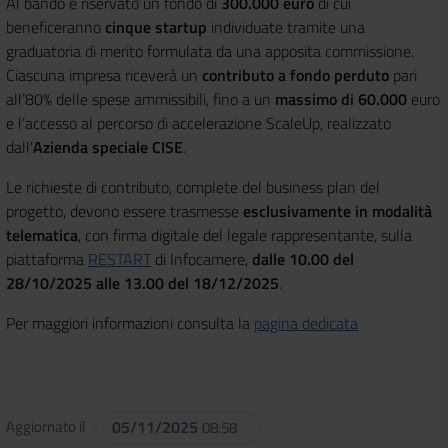
Al bando è riservato un fondo di
300.000 euro
di cui
beneficeranno
cinque startup
individuate tramite una
graduatoria di merito formulata da una apposita commissione.
Ciascuna impresa riceverà un
contributo a fondo perduto
pari
all’80% delle spese ammissibili, fino a un
massimo di 60.000
euro
e l’accesso al percorso di accelerazione ScaleUp, realizzato
dall'
Azienda speciale CISE
.
Le richieste di contributo, complete del business plan del
progetto, devono essere trasmesse
esclusivamente in modalità
telematica
, con firma digitale del legale rappresentante, sulla
piattaforma
RESTART
di Infocamere,
dalle 10.00 del
28/10/2025 alle 13.00 del 18/12/2025
.
Per maggiori informazioni consulta la
pagina dedicata
Aggiornato il
05/11/2025
08:58