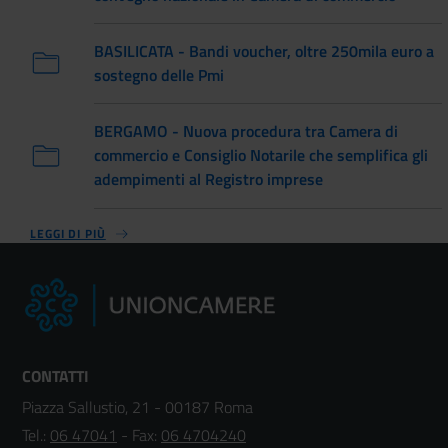
BASILICATA - Bandi voucher, oltre 250mila euro a
sostegno delle Pmi
BERGAMO - Nuova procedura tra Camera di
commercio e Consiglio Notarile che semplifica gli
adempimenti al Registro imprese
LEGGI DI PIÙ
CONTATTI
Piazza Sallustio, 21 - 00187 Roma
Tel.:
06 47041
- Fax:
06 4704240