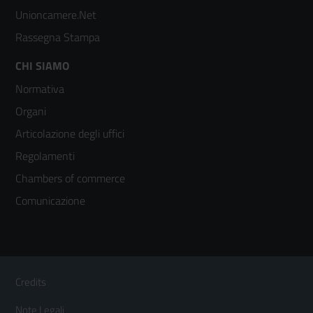
Unioncamere.Net
Rassegna Stampa
Footer
CHI SIAMO
Normativa
menù
Organi
colonna
Articolazione degli uffici
3
Regolamenti
Chambers of commerce
Comunicazione
Sezione Link Utili
Footer
Credits
Menù
Note Legali