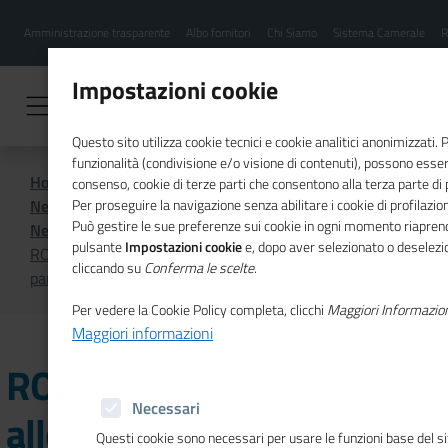
Menu
Salta
Amministrazione trasparente
Albo fornitori
Chi Siamo
Sistema Camerale
R
al
hamburgher
contenuto
i
principale
Impostazioni cookie
Questo sito utilizza cookie tecnici e cookie analitici anonimizzati.
funzionalità (condivisione e/o visione di contenuti), possono essere
Home
Sistema Camerale
consenso, cookie di terze parti che consentono alla terza parte di pr
News dal sistema camerale
Per proseguire la navigazione senza abilitare i cookie di profilazion
Può gestire le sue preferenze sui cookie in ogni momento riaprend
News dal sistema camerale - Febbraio 2026
pulsante
Impostazioni cookie
e, dopo aver selezionato o deselezion
ROMAGNA - Contributi alle imprese per la
cliccando su
Conferma le scelte
.
partecipazione a fiere internazionali in Italia o all’estero
Per vedere la Cookie Policy completa, clicchi
Maggiori Informazio
Maggiori informazioni
ROMAGNA - Contributi
Necessari
alle imprese per la
Questi cookie sono necessari per usare le funzioni base del s