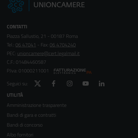
CONTATTI
Piazza Sallustio, 21 - 00187 Roma
Tel.:
06 47041
- Fax:
06 4704240
PEC:
unioncamere@cert.legalmail.it
C.F.: 01484460587
P.Iva: 01000211001
Twitter
Facebook
Instagram
YouTube
LinkedIn
Seguici su:
Footer
UTILITÀ
Amministrazione trasparente
menù
Bandi di gara e contratti
colonna
Bandi di concorso
2
Albo fornitori