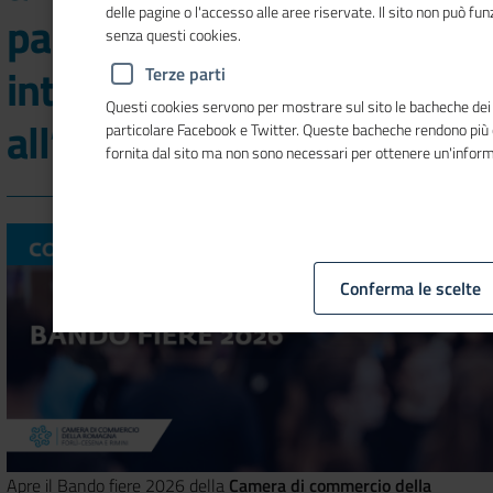
delle pagine o l'accesso alle aree riservate. Il sito non può f
partecipazione a fiere
senza questi cookies.
internazionali in Italia o
Terze parti
Questi cookies servono per mostrare sul sito le bacheche dei so
all’estero
particolare Facebook e Twitter. Queste bacheche rendono più
fornita dal sito ma non sono necessari per ottenere un'infor
Conferma le scelte
Apre il Bando fiere 2026 della
Camera di commercio della