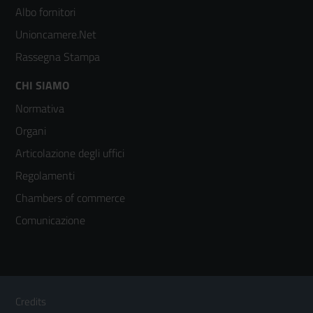
2
Albo fornitori
Unioncamere.Net
Rassegna Stampa
Footer
CHI SIAMO
Normativa
menù
Organi
colonna
Articolazione degli uffici
3
Regolamenti
Chambers of commerce
Comunicazione
Sezione Link Utili
Footer
Credits