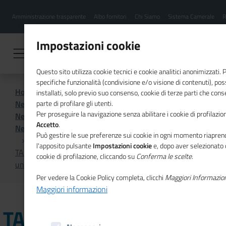
Menu
Salta
Amministrazione trasparente
Albo fornitori
Chi Siamo
Sistema Camerale
R
al
hamburgher
contenuto
i
principale
Impostazioni cookie
Questo sito utilizza cookie tecnici e cookie analitici anonimizzati.
specifiche funzionalità (condivisione e/o visione di contenuti), p
Home
Sistema Camerale
installati, solo previo suo consenso, cookie di terze parti che cons
News dal sistema camerale
parte di profilare gli utenti.
Per proseguire la navigazione senza abilitare i cookie di profilazion
News dal sistema camerale - Archivio 2022
Accetto
.
News dal sistema camerale - Archivio novembre 2022
Può gestire le sue preferenze sui cookie in ogni momento riaprend
l'apposito pulsante
Impostazioni cookie
e, dopo aver selezionato 
TARANTO - Commercio estero e internazionalizzazione,
cookie di profilazione, cliccando su
Conferma le scelte
.
una nuova guida della Camera di commericio
Per vedere la Cookie Policy completa, clicchi
Maggiori Informazio
Maggiori informazioni
TARANTO - Commercio