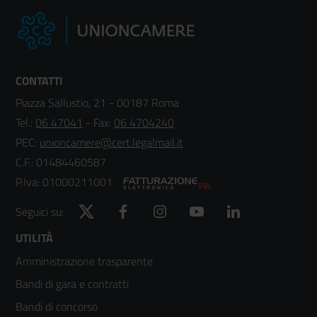
CONTATTI
Piazza Sallustio, 21 - 00187 Roma
Tel.:
06 47041
- Fax:
06 4704240
PEC:
unioncamere@cert.legalmail.it
C.F.: 01484460587
P.Iva: 01000211001
Twitter
Facebook
Instagram
YouTube
LinkedIn
Seguici su:
Footer
UTILITÀ
Amministrazione trasparente
menù
Bandi di gara e contratti
colonna
Bandi di concorso