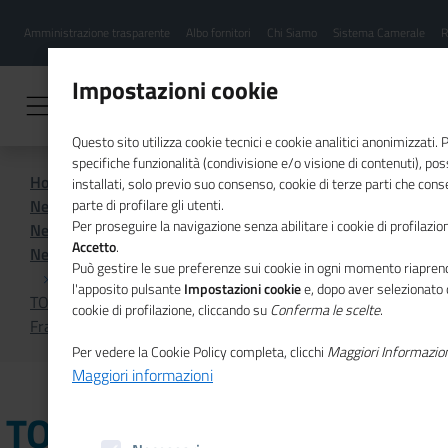
Menu
Salta
Amministrazione trasparente
Albo fornitori
Chi Siamo
Sistema Camerale
R
al
hamburgher
contenuto
i
principale
Impostazioni cookie
Questo sito utilizza cookie tecnici e cookie analitici anonimizzati.
specifiche funzionalità (condivisione e/o visione di contenuti), p
Home
Sistema Camerale
installati, solo previo suo consenso, cookie di terze parti che cons
News dal sistema camerale
parte di profilare gli utenti.
Per proseguire la navigazione senza abilitare i cookie di profilazion
News dal sistema camerale - Archivio 2022
Accetto
.
News dal sistema camerale - Archivio novembre 2022
Può gestire le sue preferenze sui cookie in ogni momento riaprend
l'apposito pulsante
Impostazioni cookie
e, dopo aver selezionato 
TORINO - Come vendere prodotti agro-alimentari in
cookie di profilazione, cliccando su
Conferma le scelte
.
Francia: webinar
Per vedere la Cookie Policy completa, clicchi
Maggiori Informazio
Maggiori informazioni
TORINO - Come vendere