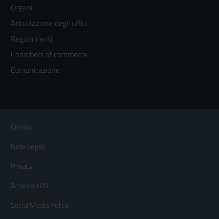
menù
Organi
colonna
Articolazione degli uffici
3
Regolamenti
Chambers of commerce
Comunicazione
Sezione Link Utili
Footer
Credits
Menù
Note Legali
orizzontale
Privacy
Accessibilità
Social Media Policy