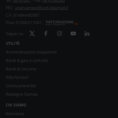
Tel.:
06 47041
- Fax:
06 4704240
PEC:
unioncamere@cert.legalmail.it
C.F.: 01484460587
P.Iva: 01000211001
Twitter
Facebook
Instagram
YouTube
LinkedIn
Seguici su:
Footer
UTILITÀ
Amministrazione trasparente
menù
Bandi di gara e contratti
colonna
Bandi di concorso
2
Albo fornitori
Unioncamere.Net
Rassegna Stampa
Footer
CHI SIAMO
Normativa