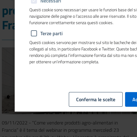
Necessari
prodotti agro-alimentari in
Questi cookie sono necessari per usare le funzioni base del si
navigazione delle pagine o l'accesso alle aree riservate. Il sit
Francia: webinar
funzionare correttamente senza questi cookies.
Terze parti
Questi cookies servono per mostrare sul sito le bacheche dei 
collegati al sito, in particolare Facebook e Twitter. Queste ba
rendono più completa l'informazione fornita dal sito ma non 
per ottenere un'informazione completa.
Conferma le scelte
Ac
09/11/2022 - "Come vendere prodotti agro-alimentari in
Francia” è il tema del webinar in programma mercoledì 23