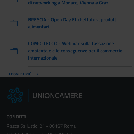
di networking a Monaco, Vienna e Graz
BRESCIA - Open Day Etichettatura prodotti
alimentari
COMO-LECCO - Webinar sulla tassazione
ambientale e le conseguenze per il commercio
internazionale
LEGGI DI PIÙ
CONTATTI
Piazza Sallustio, 21 - 00187 Roma