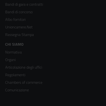
menù
Bandi di gara e contratti
colonna
Bandi di concorso
2
Albo fornitori
Unioncamere.Net
Rassegna Stampa
Footer
CHI SIAMO
Normativa
menù
Organi
colonna
Articolazione degli uffici
3
Regolamenti
Chambers of commerce
Comunicazione