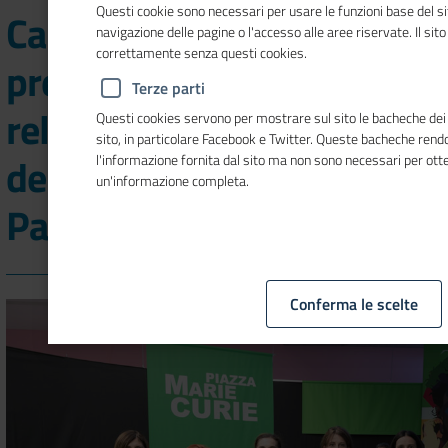
Questi cookie sono necessari per usare le funzioni base del si
Camera di commercio
navigazione delle pagine o l'accesso alle aree riservate. Il sit
correttamente senza questi cookies.
premiata per il progetto
Terze parti
relativo al conseguimento
Questi cookies servono per mostrare sul sito le bacheche dei s
sito, in particolare Facebook e Twitter. Queste bacheche ren
della Certificazione per la
l'informazione fornita dal sito ma non sono necessari per ott
un'informazione completa.
Parità di genere
Conferma le scelte