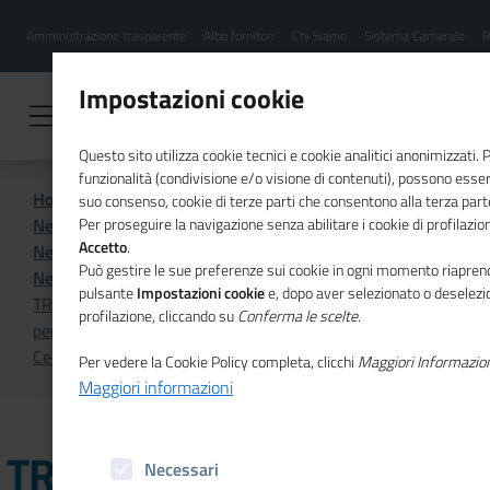
Menu
Salta
Amministrazione trasparente
Albo fornitori
Chi Siamo
Sistema Camerale
R
al
hamburgher
contenuto
i
principale
Impostazioni cookie
Questo sito utilizza cookie tecnici e cookie analitici anonimizzati.
funzionalità (condivisione e/o visione di contenuti), possono essere
Home
Sistema Camerale
suo consenso, cookie di terze parti che consentono alla terza parte 
News dal sistema camerale
Per proseguire la navigazione senza abilitare i cookie di profilazion
Accetto
.
News dal sistema camerale - Archivio 2025
Può gestire le sue preferenze sui cookie in ogni momento riaprend
News dal sistema camerale - Ottobre 2025
pulsante
Impostazioni cookie
e, dopo aver selezionato o deselezio
TREVISO-BELLUNO - La Camera di commercio premiata
profilazione, cliccando su
Conferma le scelte
.
per il progetto relativo al conseguimento della
Certificazione per la Parità di genere
Per vedere la Cookie Policy completa, clicchi
Maggiori Informazio
Maggiori informazioni
TREVISO-BELLUNO - La
Necessari