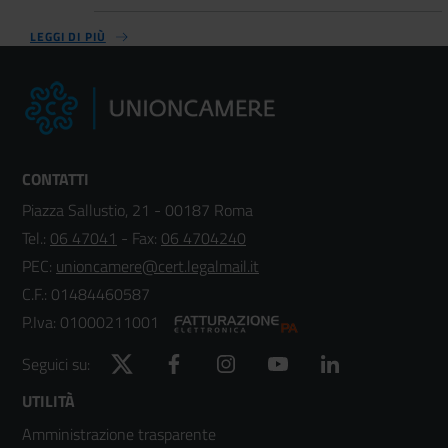
LEGGI DI PIÙ
CONTATTI
Piazza Sallustio, 21 - 00187 Roma
Tel.:
06 47041
- Fax:
06 4704240
PEC:
unioncamere@cert.legalmail.it
C.F.: 01484460587
P.Iva: 01000211001
Twitter
Facebook
Instagram
YouTube
LinkedIn
Seguici su:
Footer
UTILITÀ
Amministrazione trasparente