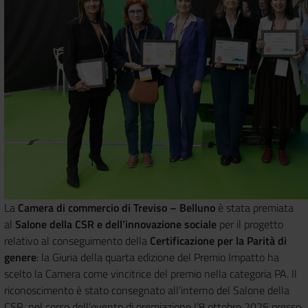
La
Camera di commercio di Treviso – Belluno
è stata premiata
al
Salone della CSR e dell’innovazione sociale
per il progetto
relativo al conseguimento della
Certificazione per la Parità di
genere
: la Giuria della quarta edizione del Premio Impatto ha
scelto la Camera come vincitrice del premio nella categoria PA. Il
riconoscimento è stato consegnato all’interno del Salone della
CSR, nel corso dell’evento di premiazione l’8 ottobre 2025 presso