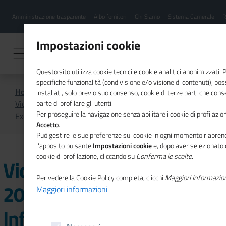
Menu
Salta
Amministrazione trasparente
Albo fornitori
Chi Siamo
Sistema Camerale
R
al
hamburgher
contenuto
i
principale
Impostazioni cookie
Questo sito utilizza cookie tecnici e cookie analitici anonimizzati.
specifiche funzionalità (condivisione e/o visione di contenuti), p
Home
Video
installati, solo previo suo consenso, cookie di terze parti che cons
Videobollettino Gennaio 2025 - Sistema Informativo
parte di profilare gli utenti.
Per proseguire la navigazione senza abilitare i cookie di profilazion
Excelsior
Accetto
.
Può gestire le sue preferenze sui cookie in ogni momento riaprend
l'apposito pulsante
Impostazioni cookie
e, dopo aver selezionato 
cookie di profilazione, cliccando su
Conferma le scelte
.
Videobollettino Gennaio
Per vedere la Cookie Policy completa, clicchi
Maggiori Informazio
2025 - Sistema
Maggiori informazioni
Informativo Excelsior