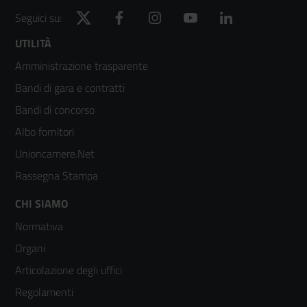
Twitter
Facebook
Instagram
YouTube
LinkedIn
Seguici su:
Footer
UTILITÀ
Amministrazione trasparente
menù
Bandi di gara e contratti
colonna
Bandi di concorso
2
Albo fornitori
Unioncamere.Net
Rassegna Stampa
Footer
CHI SIAMO
Normativa
menù
Organi
colonna
Articolazione degli uffici
3
Regolamenti