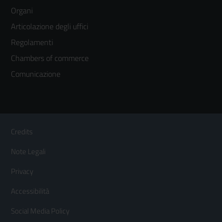
menù
Organi
colonna
Articolazione degli uffici
3
Regolamenti
Chambers of commerce
Comunicazione
Sezione Link Utili
Footer
Credits
Menù
Note Legali
orizzontale
Privacy
Accessibilità
Social Media Policy