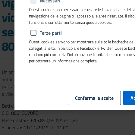
vigilanza armata e
Necessari
Questi cookie sono necessari per usare le funzioni base del si
videosorveglianza delle
navigazione delle pagine o l'accesso alle aree riservate. Il sit
funzionare correttamente senza questi cookies.
sedi di Unioncamere (CIG
Terze parti
80613070FC)
Questi cookies servono per mostrare sul sito le bacheche dei 
collegati al sito, in particolare Facebook e Twitter. Queste ba
rendono più completa l'informazione fornita dal sito ma non 
per ottenere un'informazione completa.
Unioncamere, con determinazione n. 285 del 9 ottobre 2019, ha
autorizzato l’avvio di una procedura negoziata sottosoglia sulla
piattaforma MEPA per l'affidamento dei servizi di vigilanza armata
e videosorveglianza delle sedi di UNIONCAMERE.
Conferma le scelte
Ac
Dati della procedura:
CIG 80613070FC
Base d'asta: € 615.850,55 IVA esclusa.
Scadenza: 11/11/2019, h. 11.00.