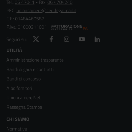
Tel.:
06 47041
- Fax:
06 4704240
PEC:
unioncamere@cert.legalmail.it
C.F.: 01484460587
P.Iva: 01000211001
Twitter
Facebook
Instagram
YouTube
LinkedIn
Seguici su:
Footer
UTILITÀ
Amministrazione trasparente
menù
Bandi di gara e contratti
colonna
Bandi di concorso
2
Albo fornitori
Unioncamere.Net
Rassegna Stampa
Footer
CHI SIAMO
Normativa