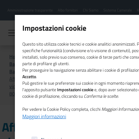
Menu
Salta
Amministrazione trasparente
Albo fornitori
Chi Siamo
Sistema Camerale
R
al
hamburgher
contenuto
i
principale
Impostazioni cookie
Questo sito utilizza cookie tecnici e cookie analitici anonimizzati.
specifiche funzionalità (condivisione e/o visione di contenuti), p
Home
Amministrazione Trasparente
installati, solo previo suo consenso, cookie di terze parti che cons
Bandi di gara e contratti
parte di profilare gli utenti.
Per proseguire la navigazione senza abilitare i cookie di profilazion
Bandi e avvisi anno 2019
Accetto
.
Affidamento dei servizi di vigilanza armata e
Può gestire le sue preferenze sui cookie in ogni momento riaprend
videosorveglianza delle sedi di Unioncamere (CIG
l'apposito pulsante
Impostazioni cookie
e, dopo aver selezionato 
80613070FC)
cookie di profilazione, cliccando su
Conferma le scelte
.
Per vedere la Cookie Policy completa, clicchi
Maggiori Informazio
Maggiori informazioni
Affidamento dei servizi di