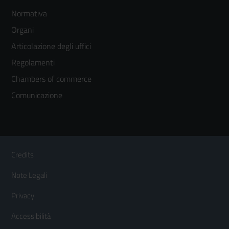
Footer
Normativa
menù
Organi
colonna
Articolazione degli uffici
3
Regolamenti
Chambers of commerce
Comunicazione
Sezione Link Utili
Footer
Credits
Menù
Note Legali
orizzontale
Privacy
Accessibilità