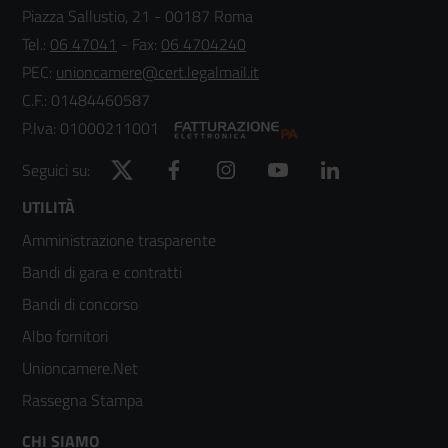
Piazza Sallustio, 21 - 00187 Roma
Tel.:
06 47041
- Fax:
06 4704240
PEC:
unioncamere@cert.legalmail.it
C.F.: 01484460587
P.Iva: 01000211001
Twitter
Facebook
Instagram
YouTube
LinkedIn
Seguici su:
Footer
UTILITÀ
Amministrazione trasparente
menù
Bandi di gara e contratti
colonna
Bandi di concorso
2
Albo fornitori
Unioncamere.Net
Rassegna Stampa
CHI SIAMO