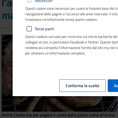
l'aumento delle carni di
Necessari
Questi cookie sono necessari per usare le funzioni base del si
maiale ad agosto
navigazione delle pagine o l'accesso alle aree riservate. Il sit
funzionare correttamente senza questi cookies.
Terze parti
Questi cookies servono per mostrare sul sito le bacheche dei 
collegati al sito, in particolare Facebook e Twitter. Queste ba
rendono più completa l'informazione fornita dal sito ma non 
per ottenere un'informazione completa.
Conferma le scelte
Ac
Anche l'Italia sta per pagare il conto della peste suina africana