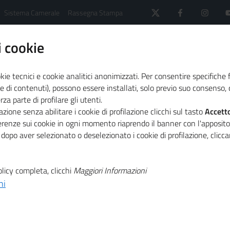
Sistema Camerale
Rassegna Stampa
 cookie
kie tecnici e cookie analitici anonimizzati. Per consentire specifiche 
e di contenuti), possono essere installati, solo previo suo consenso, c
a parte di profilare gli utenti.
 il sistema camerale
Comunicati Stampa
zione senza abilitare i cookie di profilazione clicchi sul tasto
Accett
ristorazione nella fase 2 abbatte il prezzo delle carni
ferenze sui cookie in ogni momento riaprendo il banner con l'apposit
 dopo aver selezionato o deselezionato i cookie di profilazione, clic
T
 la lenta
licy completa, clicchi
Maggiori Informazioni
ni
T
storazione nella