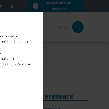
Accedi all'area
riservata
Cerca
funzionalità
ookie di terze parti
o
.
o pulsante
cando su
Conferma le
i Potrebbe Interessare
i Potrebbe Interessare