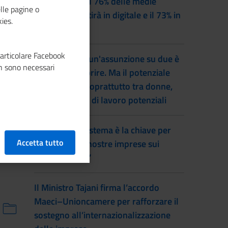
Entro il 2028 il 76% delle medie
lle pagine o
imprese investirà in digitale e il 73% in
ies.
green
particolare Facebook
Lavoro, quasi un'assunzione su due è
n sono necessari
difficile da coprire. Ma il potenziale
inutilizzato è soprattutto tra donne,
inattivi e forze di lavoro potenziali
Prete: “Fare sistema è la chiave per
Accetta tutto
far vincere le nostre imprese sui
mercati esteri”
Il Ministro Tajani firma l’accordo
Maeci–Unioncamere per rafforzare il
sostegno all’internazionalizzazione