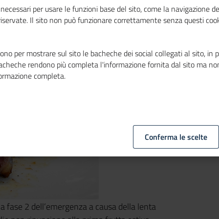
rezzo delle carni
necessari per usare le funzioni base del sito, come la navigazione de
 riservate. Il sito non può funzionare correttamente senza questi cook
no per mostrare sul sito le bacheche dei social collegati al sito, in 
bacheche rendono più completa l'informazione fornita dal sito ma no
formazione completa.
Conferma le scelte
lla fase 2 dell’emergenza a causa della lenta