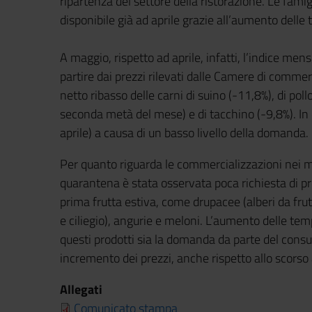
ripartenza del settore della ristorazione. Le famig
disponibile già ad aprile grazie all’aumento delle
A maggio, rispetto ad aprile, infatti, l’indice m
partire dai prezzi rilevati dalle Camere di commerc
netto ribasso delle carni di suino (-11,8%), di pol
seconda metà del mese) e di tacchino (-9,8%). In 
aprile) a causa di un basso livello della domanda.
Per quanto riguarda le commercializzazioni nei me
quarantena è stata osservata poca richiesta di pro
prima frutta estiva, come drupacee (alberi da frut
e ciliegio), angurie e meloni. L’aumento delle tem
questi prodotti sia la domanda da parte del con
incremento dei prezzi, anche rispetto allo scorso a
Allegati
Comunicato stampa