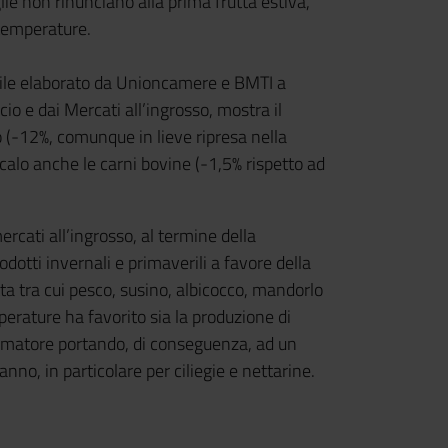
lie non rinunciano alla prima frutta estiva,
 temperature.
ensile elaborato da Unioncamere e BMTI a
io e dai Mercati all’ingrosso, mostra il
lo (-12%, comunque in lieve ripresa nella
calo anche le carni bovine (-1,5% rispetto ad
rcati all’ingrosso, al termine della
dotti invernali e primaverili a favore della
ta tra cui pesco, susino, albicocco, mandorlo
perature ha favorito sia la produzione di
sumatore portando, di conseguenza, ad un
nno, in particolare per ciliegie e nettarine.