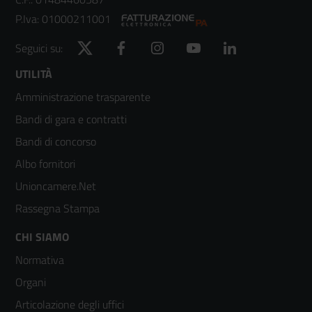
P.Iva: 01000211001
Twitter
Facebook
Instagram
YouTube
LinkedIn
Seguici su:
Footer
UTILITÀ
Amministrazione trasparente
menù
Bandi di gara e contratti
colonna
Bandi di concorso
2
Albo fornitori
Unioncamere.Net
Rassegna Stampa
Footer
CHI SIAMO
Normativa
menù
Organi
colonna
Articolazione degli uffici