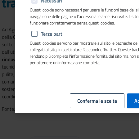
transizione energetica
Necessari
Questi cookie sono necessari per usare le funzioni base del si
navigazione delle pagine o l'accesso alle aree riservate. Il sit
funzionare correttamente senza questi cookies.
Ad Agrigento venerdì prossimo, 31 gennaio, nei locali
Terze parti
della
Camera di Commercio
alle ore 10 si svolgerà una iniziativa
Questi cookies servono per mostrare sul sito le bacheche dei 
sul tema della
transizione energetica
, dunque il passaggio
collegati al sito, in particolare Facebook e Twitter. Queste ba
dall’utilizzo di fonti energetiche non rinnovabili a
fonti
rendono più completa l'informazione fornita dal sito ma non 
rinnovabili
, verso
economie sostenibili
e con l’adozione di
per ottenere un'informazione completa.
tecniche di
risparmio energetico
. L’iniziativa si intitola “Clean”,
pulita, quindi energia pulita, ed è sostenuta e promossa in ambito
comunitario tramite il centro di ricerca Italo-Maltese per la
sostenibilità ambientale e le fonti rinnovabili “Crim Safri” con il
coordinamento scientifico dell’Università di Palermo.
Conferma le scelte
Ac
Fonte: www.teleacras.com