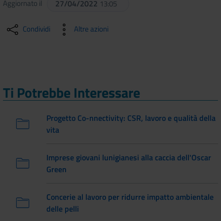
Aggiornato il
27/04/2022
13:05
Condividi
Altre azioni
Ti Potrebbe Interessare
Progetto Co-nnectivity: CSR, lavoro e qualità della
vita
Imprese giovani lunigianesi alla caccia dell'Oscar
Green
Concerie al lavoro per ridurre impatto ambientale
delle pelli