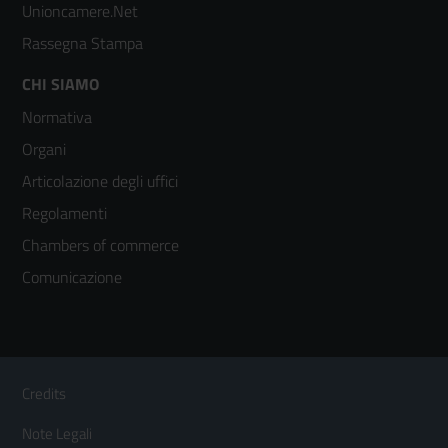
Unioncamere.Net
Rassegna Stampa
Footer
CHI SIAMO
Normativa
menù
Organi
colonna
Articolazione degli uffici
3
Regolamenti
Chambers of commerce
Comunicazione
Sezione Link Utili
Footer
Credits
Menù
Note Legali