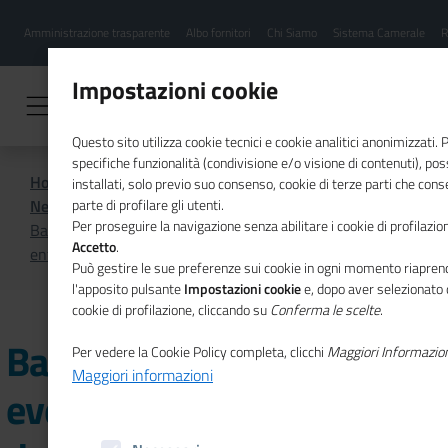
Menu
Salta
Amministrazione trasparente
Albo fornitori
Chi Siamo
Sistema Camerale
R
al
hamburgher
contenuto
i
principale
Impostazioni cookie
Questo sito utilizza cookie tecnici e cookie analitici anonimizzati.
specifiche funzionalità (condivisione e/o visione di contenuti), p
Home
CSR
Comunicazione
installati, solo previo suo consenso, cookie di terze parti che cons
News di CSR
parte di profilare gli utenti.
Per proseguire la navigazione senza abilitare i cookie di profilazion
Bando di contributo per eventi sostenibili: invio domande
Accetto
.
entro il 31 maggio
Può gestire le sue preferenze sui cookie in ogni momento riaprend
l'apposito pulsante
Impostazioni cookie
e, dopo aver selezionato 
cookie di profilazione, cliccando su
Conferma le scelte
.
Bando di contributo per
Per vedere la Cookie Policy completa, clicchi
Maggiori Informazio
Maggiori informazioni
eventi sostenibili: invio