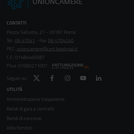
CONTATTI
Piazza Sallustio, 21 - 00187 Roma
Tel.:
06 47041
- Fax:
06 4704240
PEC:
unioncamere@cert.legalmail.it
C.F.: 01484460587
P.Iva: 01000211001
Twitter
Facebook
Instagram
YouTube
LinkedIn
Seguici su:
Footer
UTILITÀ
Amministrazione trasparente
menù
Bandi di gara e contratti
colonna
Bandi di concorso
2
Albo fornitori