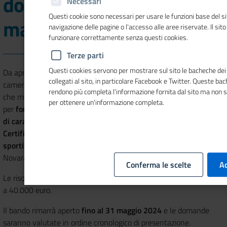
domande entro il 31
Necessari
Questi cookie sono necessari per usare le funzioni base del si
maggio
navigazione delle pagine o l'accesso alle aree riservate. Il sit
funzionare correttamente senza questi cookies.
Terze parti
Questi cookies servono per mostrare sul sito le bacheche dei 
Da aprile è possibile fare domanda per partecipare al bando
collegati al sito, in particolare Facebook e Twitter. Queste ba
camerale
Certificazione Sostenibile Eventi anno 2024
rendono più completa l'informazione fornita dal sito ma non 
che mette a disposizione contributi a fondo perduto
per ottenere un'informazione completa.
per
fondazioni, associazioni sportive/culturali e altre istituzioni
di carattere privato
interessate a ottenere o rinnovare la
Certificazione Ambientale ISO 20121 per eventi culturali e
sportivi di richiamo per il turismo locale
(province di Biella,
Novara, Verbano Cusio Ossola e Vercelli).
Conferma le scelte
Ac
Le risorse complessive stanziate dall’Ente camerale ammontano
a 40.000 euro.
Il bando rimarrà aperto
fino al 31 maggio 2024
e le domande
saranno valutate in ordine cronologico di presentazione.