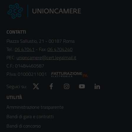
CONTATTI
Piazza Sallustio, 21 - 00187 Roma
Tel.:
06 47041
- Fax:
06 4704240
PEC:
unioncamere@cert.legalmail.it
C.F.: 01484460587
P.Iva: 01000211001
Twitter
Facebook
Instagram
YouTube
LinkedIn
Seguici su:
Footer
UTILITÀ
Amministrazione trasparente
menù
Bandi di gara e contratti
colonna
Bandi di concorso