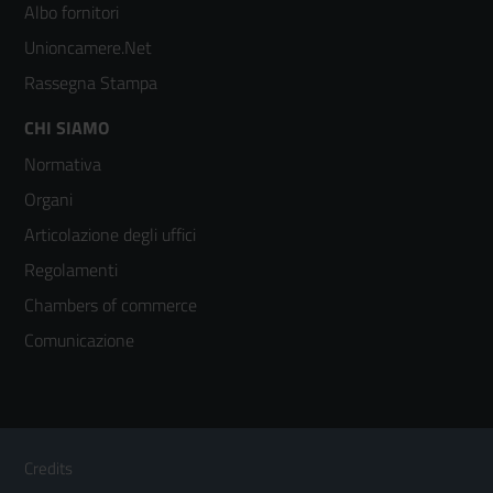
2
Albo fornitori
Unioncamere.Net
Rassegna Stampa
Footer
CHI SIAMO
Normativa
menù
Organi
colonna
Articolazione degli uffici
3
Regolamenti
Chambers of commerce
Comunicazione
Sezione Link Utili
Footer
Credits