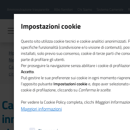
Menu
Salta
Amministrazione trasparente
Albo fornitori
Chi Siamo
Sistema Camerale
R
al
hamburgher
contenuto
i
principale
Impostazioni cookie
Questo sito utilizza cookie tecnici e cookie analitici anonimizzati.
specifiche funzionalità (condivisione e/o visione di contenuti), p
Home
CSR
Comunicazione
installati, solo previo suo consenso, cookie di terze parti che cons
News di CSR
parte di profilare gli utenti.
Per proseguire la navigazione senza abilitare i cookie di profilazion
Call4Circular: soluzioni innovative per l'economia
Accetto
.
circolare
Può gestire le sue preferenze sui cookie in ogni momento riaprend
l'apposito pulsante
Impostazioni cookie
e, dopo aver selezionato 
cookie di profilazione, cliccando su
Conferma le scelte
.
Call4Circular: soluzioni
Per vedere la Cookie Policy completa, clicchi
Maggiori Informazio
Maggiori informazioni
innovative per l'economia