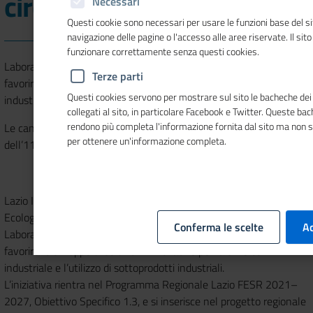
circolare
Necessari
Questi cookie sono necessari per usare le funzioni base del si
navigazione delle pagine o l'accesso alle aree riservate. Il sit
funzionare correttamente senza questi cookies.
Laboratorio di Innovazione Aperta Open Circular Lab, finalizzato a
Terze parti
favorire lo sviluppo di soluzioni innovative per la simbiosi
Questi cookies servono per mostrare sul sito le bacheche dei 
industriale e l’utilizzo di sottoprodotti industriali
collegati al sito, in particolare Facebook e Twitter. Queste ba
rendono più completa l'informazione fornita dal sito ma non 
Le candidature devono essere presentate entro le ore 13,00
per ottenere un'informazione completa.
dell’11 maggio 2026
Lazio Innova, in partenariato con le Aree Produttive
Ecologicamente Attrezzate (APEA) del Lazio, ha promosso il
Conferma le scelte
Ac
Laboratorio di Innovazione Aperta Open Circular Lab, finalizzato a
favorire lo sviluppo di soluzioni innovative per la simbiosi
industriale e l’utilizzo di sottoprodotti industriali.
L’iniziativa rientra nel Programma Regionale Lazio FESR 2021–
2027, Obiettivo Specifico 1.3, e si inserisce nel progetto regionale