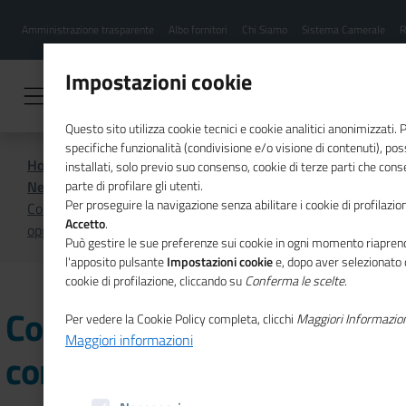
Menu
Salta
Amministrazione trasparente
Albo fornitori
Chi Siamo
Sistema Camerale
R
al
hamburgher
contenuto
i
principale
Impostazioni cookie
Questo sito utilizza cookie tecnici e cookie analitici anonimizzati.
specifiche funzionalità (condivisione e/o visione di contenuti), p
Home
CSR
Comunicazione
installati, solo previo suo consenso, cookie di terze parti che cons
News di CSR
parte di profilare gli utenti.
Per proseguire la navigazione senza abilitare i cookie di profilazion
Comunita' energetiche e competitività: nuove
Accetto
.
opportunità per le Pmi
Può gestire le sue preferenze sui cookie in ogni momento riaprend
l'apposito pulsante
Impostazioni cookie
e, dopo aver selezionato 
cookie di profilazione, cliccando su
Conferma le scelte
.
Comunita' energetiche e
Per vedere la Cookie Policy completa, clicchi
Maggiori Informazio
Maggiori informazioni
competitività: nuove