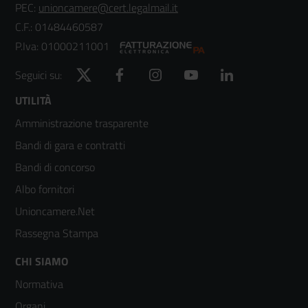
PEC:
unioncamere@cert.legalmail.it
C.F.: 01484460587
P.Iva: 01000211001
Twitter
Facebook
Instagram
YouTube
LinkedIn
Seguici su:
Footer
UTILITÀ
Amministrazione trasparente
menù
Bandi di gara e contratti
colonna
Bandi di concorso
2
Albo fornitori
Unioncamere.Net
Rassegna Stampa
Footer
CHI SIAMO
Normativa
menù
Organi