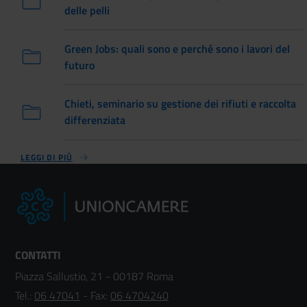
delle pelli
Green Jobs: quali sono e perché sono i lavori del
futuro
Chieti, seminario su gestione dei rifiuti e raccolta
differenziata
LEGGI DI PIÙ
CONTATTI
Piazza Sallustio, 21 - 00187 Roma
Tel.:
06 47041
- Fax:
06 4704240