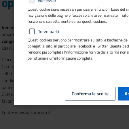
opportunità per le Pmi
Necessari
Questi cookie sono necessari per usare le funzioni base del si
navigazione delle pagine o l'accesso alle aree riservate. Il sit
funzionare correttamente senza questi cookies.
Venerdì 12 novembre 2021
a partire dalle
ore 10,30
è in
Terze parti
programma il webinar gratuito "
Comunità energetiche e
Questi cookies servono per mostrare sul sito le bacheche dei 
competitività: nuove opportunità per le PMI
" promosso nell'alto
collegati al sito, in particolare Facebook e Twitter. Queste ba
Lazio dalla
Camera di Commercio Rieti-Viterbo
.
rendono più completa l'informazione fornita dal sito ma non 
per ottenere un'informazione completa.
L’incontro costituisce un approfondimento sul tema delle
Comunità energetiche (CER) e sui nuovi modelli di autoconsumo
collettivo che consentono a imprese, comunità locali e cittadini di
condividere energia elettrica prodotta da
fonti rinnovabili
; si
parlerà anche dei benefici economici, ambientali e sociali delle
Conferma le scelte
Ac
CER e delle possibili tecnologie da utilizzare anche nell’ottica di
favorire la transizione sostenibile del territorio.
Fonte: www.vt.camcom.it