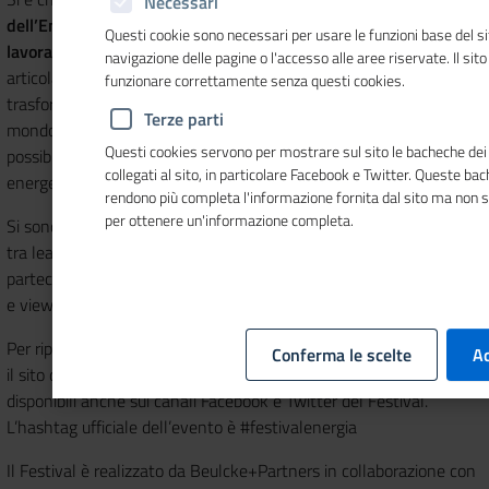
Necessari
dell’Energia
, intitolata
“Onlife Energy: abitare, muoversi,
Questi cookie sono necessari per usare le funzioni base del si
lavorare”
. La principale manifestazione nazionale del settore si è
navigazione delle pagine o l'accesso alle aree riservate. Il sit
articolata in tre giornate per dare voce ai territori e alle
funzionare correttamente senza questi cookies.
trasformazioni in atto: i più importanti player dell’energia, il
Terze parti
mondo accademico e le istituzioni riuniti per discutere delle
Questi cookies servono per mostrare sul sito le bacheche dei 
possibili soluzioni a favore della transizione verso sistemi
collegati al sito, in particolare Facebook e Twitter. Queste ba
energetici sostenibili.
rendono più completa l'informazione fornita dal sito ma non 
per ottenere un'informazione completa.
Si sono alternati circa 250 relatori e oltre 30 momenti di dibattito
tra leading talk, working group e tavole rotonde con più di 80mila
partecipanti “onlife”, tra presenze e utenti sui canali social (dirette
e views).
Per ripercorrere i contenuti delle prime giornate è possibile visitare
Conferma le scelte
Ac
il sito del Festival. Contenuti esclusivi e multimedia sono
disponibili anche sui canali Facebook e Twitter del Festival.
L’hashtag ufficiale dell’evento è #festivalenergia
Il Festival è realizzato da Beulcke+Partners in collaborazione con