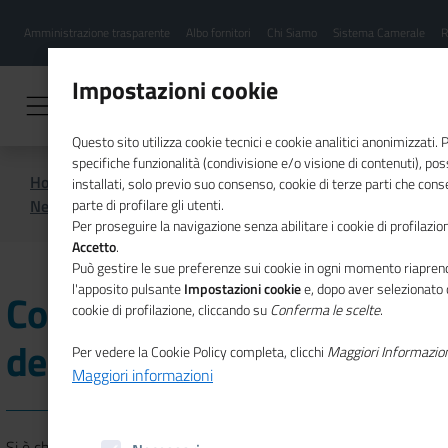
Menu
Salta
Amministrazione trasparente
Albo fornitori
Chi Siamo
Sistema Camerale
R
al
hamburgher
contenuto
i
principale
Impostazioni cookie
Questo sito utilizza cookie tecnici e cookie analitici anonimizzati.
specifiche funzionalità (condivisione e/o visione di contenuti), p
Home
CSR
Comunicazione
installati, solo previo suo consenso, cookie di terze parti che cons
News di CSR
Concluso il Festival dell'Energia 2019
parte di profilare gli utenti.
Per proseguire la navigazione senza abilitare i cookie di profilazion
Accetto
.
Può gestire le sue preferenze sui cookie in ogni momento riaprend
l'apposito pulsante
Impostazioni cookie
e, dopo aver selezionato 
Concluso il Festival
cookie di profilazione, cliccando su
Conferma le scelte
.
dell'Energia 2019
Per vedere la Cookie Policy completa, clicchi
Maggiori Informazio
Maggiori informazioni
Si è chiusa il 15 giugno scorso la XII edizione del
Festival