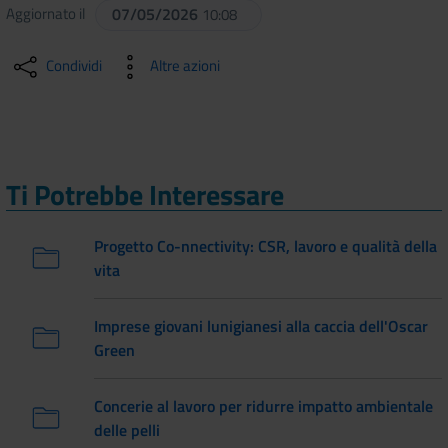
Aggiornato il
07/05/2026
10:08
Condividi
Altre azioni
Ti Potrebbe Interessare
Progetto Co-nnectivity: CSR, lavoro e qualità della
vita
Imprese giovani lunigianesi alla caccia dell'Oscar
Green
Concerie al lavoro per ridurre impatto ambientale
delle pelli