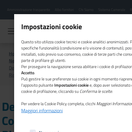
Menu
Salta
Amministrazione trasparente
Albo fornitori
Chi Siamo
Sistema Camerale
R
al
hamburgher
contenuto
i
principale
Impostazioni cookie
Questo sito utilizza cookie tecnici e cookie analitici anonimizzati.
specifiche funzionalità (condivisione e/o visione di contenuti), p
Home
CSR
Comunicazione
installati, solo previo suo consenso, cookie di terze parti che cons
News di CSR
parte di profilare gli utenti.
Per proseguire la navigazione senza abilitare i cookie di profilazion
Desk informativo CER – Comunità Energetiche
Accetto
.
Rinnovabili
Può gestire le sue preferenze sui cookie in ogni momento riaprend
l'apposito pulsante
Impostazioni cookie
e, dopo aver selezionato 
cookie di profilazione, cliccando su
Conferma le scelte
.
Desk informativo CER –
Per vedere la Cookie Policy completa, clicchi
Maggiori Informazio
Maggiori informazioni
Comunità Energetiche