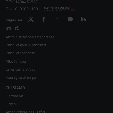
C.F.: 01484460587
P.Iva: 01000211001
Twitter
Facebook
Instagram
YouTube
LinkedIn
Seguici su:
Footer
UTILITÀ
Amministrazione trasparente
menù
Bandi di gara e contratti
colonna
Bandi di concorso
2
Albo fornitori
Unioncamere.Net
Rassegna Stampa
Footer
CHI SIAMO
Normativa
menù
Organi
colonna
Articolazione degli uffici