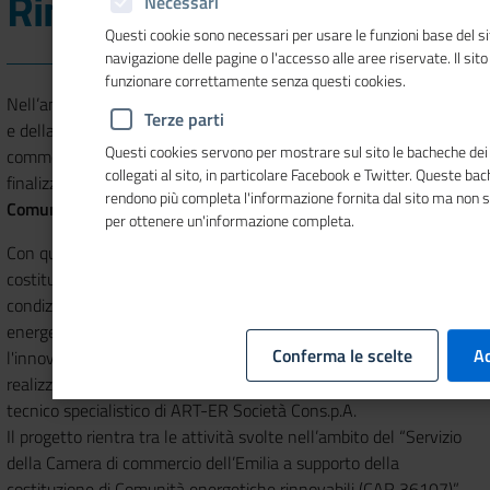
Rinnovabili
Necessari
Questi cookie sono necessari per usare le funzioni base del si
navigazione delle pagine o l'accesso alle aree riservate. Il sit
funzionare correttamente senza questi cookies.
Nell’ambito delle attività a supporto della transizione energetica
Terze parti
e della sostenibilità del sistema economico locale, la Camera di
Questi cookies servono per mostrare sul sito le bacheche dei 
commercio dell’Emilia ha avviato un programma strategico
collegati al sito, in particolare Facebook e Twitter. Queste ba
finalizzato a promuovere e
supportare la costituzione di
rendono più completa l'informazione fornita dal sito ma non 
Comunità Energetiche Rinnovabili (CER).
per ottenere un'informazione completa.
Con questo progetto si intende fornire un supporto alla
costituzione di CER, mettendo istituzioni e imprese nelle
condizioni di partecipare attivamente allo sviluppo di un sistema
energetico più sostenibile, recuperando competitività attraverso
Conferma le scelte
Ac
l'innovazione ambientale, sociale e tecnologica. Per la
realizzazione di questo percorso, la Camera si avvale del supporto
tecnico specialistico di ART-ER Società Cons.p.A.
Il progetto rientra tra le attività svolte nell’ambito del “Servizio
della Camera di commercio dell’Emilia a supporto della
costituzione di Comunità energetiche rinnovabili (CAR 36107)”.