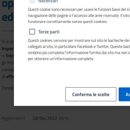
opportunità del comparto
Necessari
Questi cookie sono necessari per usare le funzioni base del si
edilizio
navigazione delle pagine o l'accesso alle aree riservate. Il sit
funzionare correttamente senza questi cookies.
Terze parti
Questi cookies servono per mostrare sul sito le bacheche dei 
Si è svolto questa mattina, presso la
Camera di Commercio di
collegati al sito, in particolare Facebook e Twitter. Queste ba
Imperia
, un convegno sul tema
“Riqualificazione Energetica Eco
rendono più completa l'informazione fornita dal sito ma non 
– Sisma Bonus"
. Per il triennio 2019/2021 sono stati confermati
per ottenere un'informazione completa.
gli incentivi di Ecobonus e Sismabonus, in un’ottica di rilancio del
comparto edilizio e con lo scopo di colmare lacune in tema
di
efficienza energetica
e di prevenzione antisismica.
Fonte: www.rivieratime.it
Conferma le scelte
Ac
Aggiornato il
28/04/2022
09:19