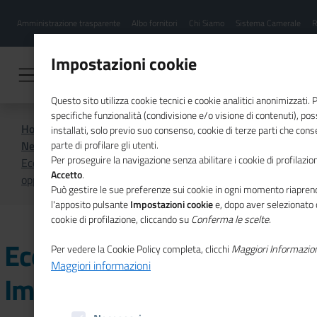
Menu
Salta
Amministrazione trasparente
Albo fornitori
Chi Siamo
Sistema Camerale
R
al
hamburgher
contenuto
i
principale
Impostazioni cookie
Questo sito utilizza cookie tecnici e cookie analitici anonimizzati.
specifiche funzionalità (condivisione e/o visione di contenuti), p
Home
CSR
Comunicazione
installati, solo previo suo consenso, cookie di terze parti che cons
News di CSR
parte di profilare gli utenti.
Per proseguire la navigazione senza abilitare i cookie di profilazion
Ecobonus e Sismabonus: a Imperia un convegno sulle
Accetto
.
opportunità del comparto edilizio
Può gestire le sue preferenze sui cookie in ogni momento riaprend
l'apposito pulsante
Impostazioni cookie
e, dopo aver selezionato 
cookie di profilazione, cliccando su
Conferma le scelte
.
Ecobonus e Sismabonus: a
Per vedere la Cookie Policy completa, clicchi
Maggiori Informazio
Maggiori informazioni
Imperia un convegno sulle