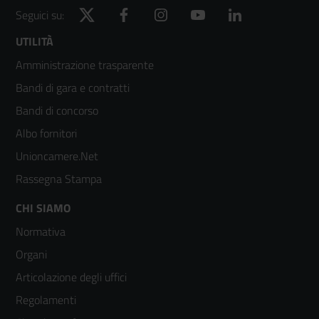
Twitter
Facebook
Instagram
YouTube
LinkedIn
Seguici su:
Footer
UTILITÀ
Amministrazione trasparente
menù
Bandi di gara e contratti
colonna
Bandi di concorso
2
Albo fornitori
Unioncamere.Net
Rassegna Stampa
Footer
CHI SIAMO
Normativa
menù
Organi
colonna
Articolazione degli uffici
3
Regolamenti