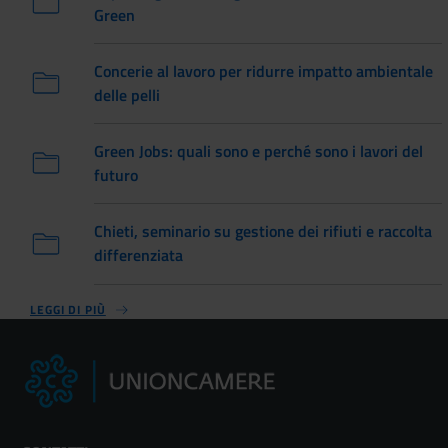
Green
Concerie al lavoro per ridurre impatto ambientale
delle pelli
Green Jobs: quali sono e perché sono i lavori del
futuro
Chieti, seminario su gestione dei rifiuti e raccolta
differenziata
LEGGI DI PIÙ