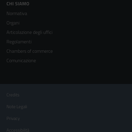
Footer
CHI SIAMO
Normativa
menù
Organi
colonna
Articolazione degli uffici
3
Regolamenti
Chambers of commerce
Comunicazione
Sezione Link Utili
Footer
Credits
Menù
Note Legali
orizzontale
Privacy
Accessibilità