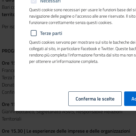
Necessari
Bari con l'evento in straming
"Modelli innovativi per imprese e
Questi cookie sono necessari per usare le funzioni base del si
territori"
.
navigazione delle pagine o l'accesso alle aree riservate. Il sit
funzionare correttamente senza questi cookies.
Per iscriversi
cliccare qui
.
Terze parti
Questi cookies servono per mostrare sul sito le bacheche dei 
collegati al sito, in particolare Facebook e Twitter. Queste ba
PROGRAMMA
rendono più completa l'informazione fornita dal sito ma non 
per ottenere un'informazione completa.
Ore 15 | Apertura dei lavori
Francesco Manfredi, Pro Rettore alla Formazione Post Lauream e
Terza Missione Università LUM
Donato Notarangelo, Presidente Giovani Imprenditori
Confindustria Bari e BAT
Conferma le scelte
Ac
Ore 15.15 | ASviS e l’Agenda 2030
Gianni Bottalico, Segretariato ASviS, Responsabile Relazioni
Territoriali
Ore 15.30 | Le esperienze delle imprese e delle organizzazioni