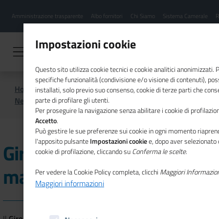
Menu
Salta
Amministrazione trasparente
Albo fornitori
Chi Siamo
Sistema Camerale
R
al
hamburgher
contenuto
i
principale
Impostazioni cookie
Questo sito utilizza cookie tecnici e cookie analitici anonimizzati.
specifiche funzionalità (condivisione e/o visione di contenuti), p
Home
CSR
Comunicazione
installati, solo previo suo consenso, cookie di terze parti che cons
News di CSR
Giro d'Italia della CSR - 18 marzo, Bari
parte di profilare gli utenti.
Per proseguire la navigazione senza abilitare i cookie di profilazion
Accetto
.
Può gestire le sue preferenze sui cookie in ogni momento riaprend
l'apposito pulsante
Impostazioni cookie
e, dopo aver selezionato 
Giro d'Italia della CSR - 18
cookie di profilazione, cliccando su
Conferma le scelte
.
marzo, Bari
Per vedere la Cookie Policy completa, clicchi
Maggiori Informazio
Maggiori informazioni
Il
Giro d'Italia della Csr
il 18 marzo, alle ore 15:00, farà tappa a