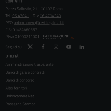
CONTATTI
Piazza Sallustio, 21 - 00187 Roma
Tel.:
06 47041
- Fax:
06 4704240
PEC:
unioncamere@cert.legalmail.it
C.F.: 01484460587
P.Iva: 01000211001
Twitter
Facebook
Instagram
YouTube
LinkedIn
Seguici su:
Footer
UTILITÀ
Amministrazione trasparente
menù
Bandi di gara e contratti
colonna
Bandi di concorso
2
Albo fornitori
Unioncamere.Net
Rassegna Stampa