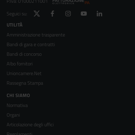
P.Iva: 01000211001
Twitter
Facebook
Instagram
YouTube
LinkedIn
Seguici su:
Footer
UTILITÀ
Amministrazione trasparente
menù
Bandi di gara e contratti
colonna
Bandi di concorso
2
Albo fornitori
Unioncamere.Net
Rassegna Stampa
Footer
CHI SIAMO
Normativa
menù
Organi
colonna
Articolazione degli uffici
3
Regolamenti