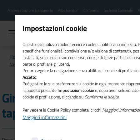
Menu
Salta
Amministrazione trasparente
Albo fornitori
Chi Siamo
Sistema Camerale
R
al
hamburgher
contenuto
i
principale
Impostazioni cookie
Questo sito utilizza cookie tecnici e cookie analitici anonimizzati.
specifiche funzionalità (condivisione e/o visione di contenuti), p
Home
CSR
Comunicazione
installati, solo previo suo consenso, cookie di terze parti che cons
News di CSR
Giro d'Italia della CSR, tappa a Roma
parte di profilare gli utenti.
Per proseguire la navigazione senza abilitare i cookie di profilazion
Accetto
.
Può gestire le sue preferenze sui cookie in ogni momento riaprend
l'apposito pulsante
Impostazioni cookie
e, dopo aver selezionato 
Giro d'Italia della CSR,
cookie di profilazione, cliccando su
Conferma le scelte
.
tappa a Roma
Per vedere la Cookie Policy completa, clicchi
Maggiori Informazio
Maggiori informazioni
Prosegue il
19 maggio a Roma
con un incontro online sul