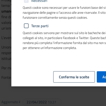
Necessari
tema
“Sostenibilità sociale: l'importanza del fattore
Questi cookie sono necessari per usare le funzioni base del si
umano”
il
Giro d’Italia della CSR 2020
, un viaggio lungo l’Italia al
navigazione delle pagine o l'accesso alle aree riservate. Il sit
fine di promuovere un approccio sostenibile al business,
funzionare correttamente senza questi cookies.
valorizzare le esperienze delle imprese e dei territori, stimolare
Terze parti
un’emulazione virtuosa.
Questi cookies servono per mostrare sul sito le bacheche dei 
L'evento si svolgerà on line.
collegati al sito, in particolare Facebook e Twitter. Queste ba
rendono più completa l'informazione fornita dal sito ma non 
Unioncamere, che da anni promuove la cultura della
per ottenere un'informazione completa.
responsabilità sociale presso tutti gli operatori economici,
istituzionali e sociali, è tra i soggetti promotori dell'evento.
Per maggiori informazioni
cliccare qui
.
Conferma le scelte
Ac
Fonte: www.csreinnovazionesociale.it
Aggiornato il
22/04/2022
13:27