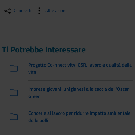
Condividi
Altre azioni
Ti Potrebbe Interessare
Progetto Co-nnectivity: CSR, lavoro e qualità della
vita
Imprese giovani lunigianesi alla caccia dell'Oscar
Green
Concerie al lavoro per ridurre impatto ambientale
delle pelli