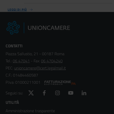
LEGGI DI PIÙ
CONTATTI
Piazza Sallustio, 21 - 00187 Roma
Tel.:
06 47041
- Fax:
06 4704240
PEC:
unioncamere@cert.legalmail.it
C.F.: 01484460587
P.Iva: 01000211001
Twitter
Facebook
Instagram
YouTube
LinkedIn
Seguici su:
Footer
UTILITÀ
Amministrazione trasparente