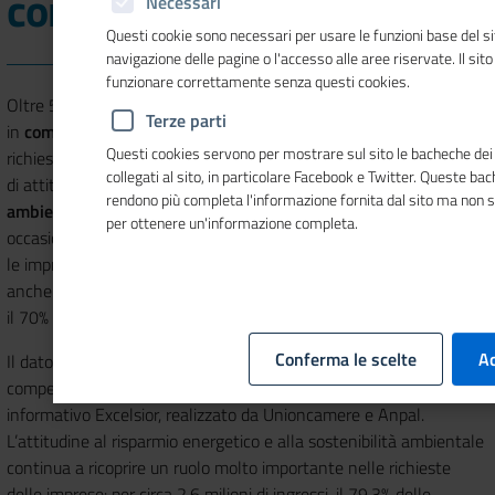
competenze green
Necessari
Questi cookie sono necessari per usare le funzioni base del si
navigazione delle pagine o l'accesso alle aree riservate. Il sit
funzionare correttamente senza questi cookies.
Oltre 558mila imprese dell’industria e dei servizi hanno investito
Terze parti
in
competenze green
nel 2020, ovvero il 39% delle aziende ha
Questi cookies servono per mostrare sul sito le bacheche dei 
richiesto ad almeno la metà dei profili ricercati il possesso
collegati al sito, in particolare Facebook e Twitter. Queste ba
di attitudine al
risparmio energetico e alla sostenibilità
rendono più completa l'informazione fornita dal sito ma non 
ambientale
. Una buona notizia, evidenziata da
Unioncamere
in
per ottenere un'informazione completa.
occasione della Giornata mondiale della Terra, considerando che
le imprese che investono in competenze green continuano,
anche nel periodo di crisi sanitaria ed economica, ad attivare oltre
il 70% del totale dei contratti.
Conferma le scelte
Ac
Il dato è contenuto nell’ultima edizione del volume “Le
competenze green” della collana di pubblicazioni del Sistema
informativo Excelsior, realizzato da Unioncamere e Anpal.
L’attitudine al risparmio energetico e alla sostenibilità ambientale
continua a ricoprire un ruolo molto importante nelle richieste
delle imprese: per circa 2,6 milioni di ingressi, il 79,3% delle