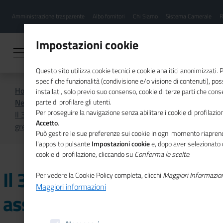
Menu
Salta
Amministrazione trasparente
Albo fornitori
Chi Siamo
Sistema Camerale
R
al
hamburgher
contenuto
i
principale
Impostazioni cookie
Questo sito utilizza cookie tecnici e cookie analitici anonimizzati.
specifiche funzionalità (condivisione e/o visione di contenuti), p
Home
CSR
Comunicazione
installati, solo previo suo consenso, cookie di terze parti che cons
News di CSR
parte di profilare gli utenti.
Per proseguire la navigazione senza abilitare i cookie di profilazion
Il 39% delle imprese assume personale con competenze
Accetto
.
green
Può gestire le sue preferenze sui cookie in ogni momento riaprend
l'apposito pulsante
Impostazioni cookie
e, dopo aver selezionato 
cookie di profilazione, cliccando su
Conferma le scelte
.
Il 39% delle imprese
Per vedere la Cookie Policy completa, clicchi
Maggiori Informazio
Maggiori informazioni
assume personale con