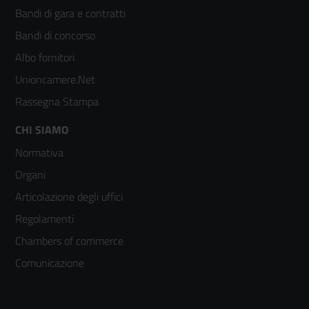
menù
Bandi di gara e contratti
colonna
Bandi di concorso
2
Albo fornitori
Unioncamere.Net
Rassegna Stampa
Footer
CHI SIAMO
Normativa
menù
Organi
colonna
Articolazione degli uffici
3
Regolamenti
Chambers of commerce
Comunicazione